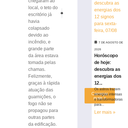
chegaram ao
mobiliza
local, o teto do
GTB
PRÓXIMO
ANTERIOR
escritório já
no
Colisão entre moto e caminhão deixa motociclista f
Após denúncia anônima, Polícia Militar apr
bairro
havia
Santa
colapsado
Rita
devido ao
7
incêndio, e
7 DE AGOSTO DE
de
grande parte
agosto
2026
de
Horóscopo
da área estava
2026
de hoje:
tomada pelas
Ler
descubra as
chamas.
mais
energias dos
Felizmente,
»
12...
graças à rápida
Os astros trazem
atuação das
Carregar
energias intensas
guarnições, o
mais »
e transformadoras
fogo não se
para...
propagou para
Ler mais »
outras partes
da edificação.