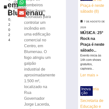
suspeita
deste
em
r
Bombeiros
de
sábado
o
tortura
Blumenau,
Militar foram
(30/11)
3
contra
acionadas para
0,
filho
7 DE AGOSTO DE
controlar um
2
de
2026
incêndio em
0
5
MÚSICA: 25º
uma edificação
2
anos
Rock na
4
comercial no
em
Praça é neste
Centro, em
SC
sábado...
Blumenau. O
7
de
Evento inicia às
fogo atingiu um
agosto
14h com shows
de
galpão
gratuitos,
2026
capivara...
industrial de
Ler
aproximadamente
Ler mais »
mais
1.500 m²,
»
localizado na
Inova
Rua
ção
Polícia
Governador
Militar
Jorge Lacerda,
apreende