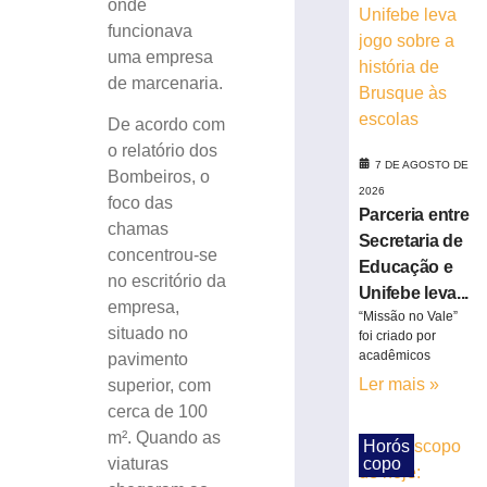
onde
mais
funcionava
de
uma empresa
11
de marcenaria.
quilos
de
De acordo com
drogas
o relatório dos
em
7 DE AGOSTO DE
Gaspar
Bombeiros, o
2026
(SC)
foco das
Parceria entre
7
chamas
Secretaria de
de
concentrou-se
agosto
Educação e
de
no escritório da
2026
Unifebe leva...
empresa,
Ler
“Missão no Vale”
situado no
foi criado por
mais
acadêmicos
pavimento
»
Ler mais »
superior, com
cerca de 100
Colisão
m². Quando as
Horós
entre
copo
viaturas
veículos