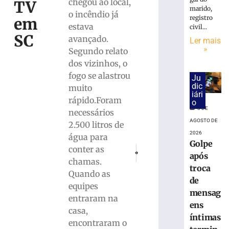
cai
chegou ao local,
TV
marido,
na
o incêndio já
registro
em
pista
estava
civil...
e
SC
avançado.
Ler mais
é
»
Segundo relato
atropelado
dos vizinhos, o
em
São
fogo se alastrou
Ju
Bento
dic
muito
iári
do
rápido.Foram
o
Sul
8 DE
necessários
(SC)
AGOSTO DE
2.500 litros de
8
2026
água para
de
Golpe
agosto
conter as
PRÓXIMO
ANTERIOR
de
após
Policia Civil bloqueia cerca de R$ 8 
Fairtec 2024 entrega ‘Prêmi
chamas.
2026
troca
Ler
Quando as
de
mais
equipes
mensag
»
entraram na
ens
casa,
íntimas
encontraram o
Homem