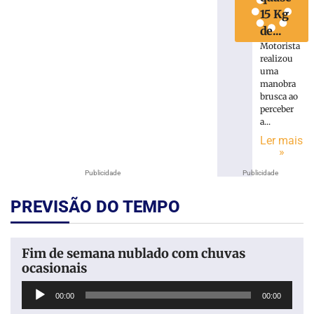
15 Kg
de...
Motorista
realizou
uma
manobra
brusca ao
perceber
a...
Ler mais
»
Publicidade
Publicidade
PREVISÃO DO TEMPO
Fim de semana nublado com chuvas
ocasionais
Tocador
00:00
00:00
de