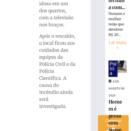
termin
idoso em um
é
a com...
dos quartos,
preso
Homem e
com
com a televisão
mulher
quase
nos braços.
terão que
15
devolver
Kg
R$ 20...
Após o rescaldo,
de
Ler mais
o local ficou aos
»
maconha
cuidados das
em
equipes da
Blumenau
Polícia Civil e da
Pol
(SC)
íci
Polícia
a
8
Científica. A
de
8 DE
agosto
causa do
de
AGOSTO DE
2026
incêndio ainda
2026
Ler
será
Home
mais
investigada.
m é
»
preso
Carregar
com
mais »
quase