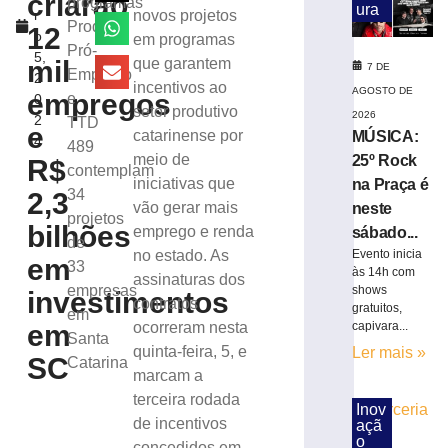
criarão
programas
ura
r
novos projetos
de
Prodec,
12
o
em programas
Tijucas
Pró-
5,
protocolado
mil
que garantem
7 DE
Emprego
2
e
incentivos ao
AGOSTO DE
empregos
e
0
aprovado
setor produtivo
2026
2
TTD
pela
e
catarinense por
MÚSICA:
4
prefeitura
489
meio de
25º Rock
R$
contemplam
7
iniciativas que
na Praça é
de
34
2,3
agosto
vão gerar mais
neste
de
projetos
bilhões
2026
emprego e renda
sábado...
de
Ler
Evento inicia
no estado. As
em
33
às 14h com
mais
assinaturas dos
empresas
shows
investimentos
»
contratos
gratuitos,
em
capivara...
em
ocorreram nesta
Santa
quinta-feira, 5, e
Ler mais »
Em
SC
Catarina
marcam a
nova
redução,
terceira rodada
Inov
Copom
de incentivos
açã
baixa
o
concedidos em