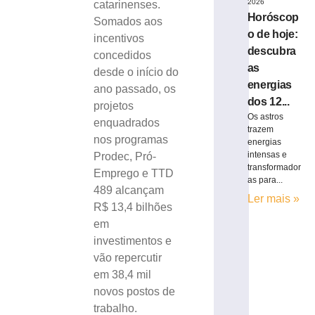
2026
catarinenses.
Horóscop
Somados aos
o de hoje:
incentivos
descubra
concedidos
as
desde o início do
energias
ano passado, os
dos 12...
projetos
Os astros
enquadrados
trazem
nos programas
energias
intensas e
Prodec, Pró-
transformador
Emprego e TTD
as para...
489 alcançam
Ler mais »
R$ 13,4 bilhões
em
investimentos e
vão repercutir
em 38,4 mil
novos postos de
trabalho.