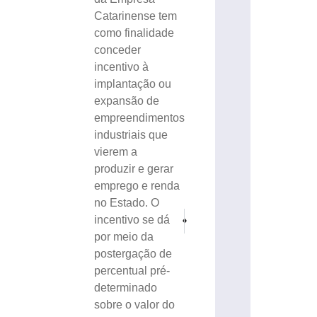
Catarinense tem
como finalidade
conceder
incentivo à
implantação ou
expansão de
empreendimentos
industriais que
vierem a
produzir e gerar
emprego e renda
no Estado. O
PRÓXIMO
ANTERIOR
incentivo se dá
42ª Festa da Apae de Brusque é no próximo
Quartas de finais do Futebol Suí
por meio da
postergação de
percentual pré-
determinado
sobre o valor do