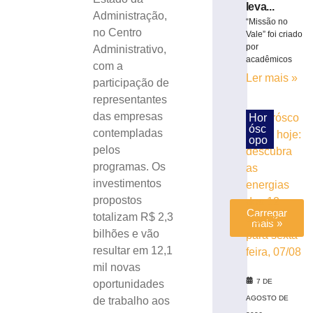
alusão
leva...
Administração,
ao
“Missão no
no Centro
Vale” foi criado
Dia
por
Administrativo,
dos
acadêmicos
Pais
com a
Ler mais »
participação de
6
de
representantes
agosto
de
das empresas
Hor
2026
ósc
contempladas
opo
Ler
pelos
mais
programas. Os
»
investimentos
propostos
Carregar
totalizam R$ 2,3
mais »
bilhões e vão
resultar em 12,1
mil novas
7 DE
oportunidades
AGOSTO DE
de trabalho aos