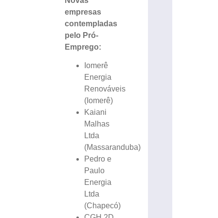
Novas
empresas
contempladas
pelo Pró-
Emprego:
Iomerê
Energia
Renováveis
(Iomerê)
Kaiani
Malhas
Ltda
(Massaranduba)
Pedro e
Paulo
Energia
Ltda
(Chapecó)
CGH 2D