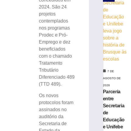
taxa
2024. São 24
Selic
projetos
para
contemplados
14%
nos programas
ao
ano
Prodec e Pró-
Emprego e dez
6
de
beneficiados
agosto
de
com o chamado
2026
Tratamento
Ler
Tributário
7 DE
mais
Diferenciado 489
AGOSTO DE
»
(TTD 489).
2026
Parceria
Os novos
Sábado
entre
protocolos foram
Fácil
Secretaria
terá
assinados no
de
programação
auditório da
Educação
especial
Secretaria de
e Unifebe
em
Estado da