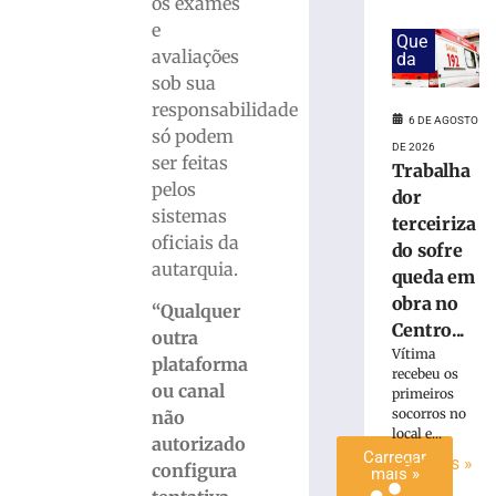
os exames
Programa
e
de
Que
avaliações
da
intercâmbio
sob sua
leva
responsabilidade
estudantes
6 DE AGOSTO
de
só podem
DE 2026
Brusque
ser feitas
Trabalha
para
pelos
dor
experiência
sistemas
terceiriza
na
oficiais da
do sofre
Alemanha
autarquia.
queda em
2
de
obra no
“Qualquer
agosto
Centro...
de
outra
2026
Vítima
plataforma
Ler
recebeu os
ou canal
primeiros
mais
socorros no
não
»
local e...
autorizado
Carregar
Ler mais »
configura
mais »