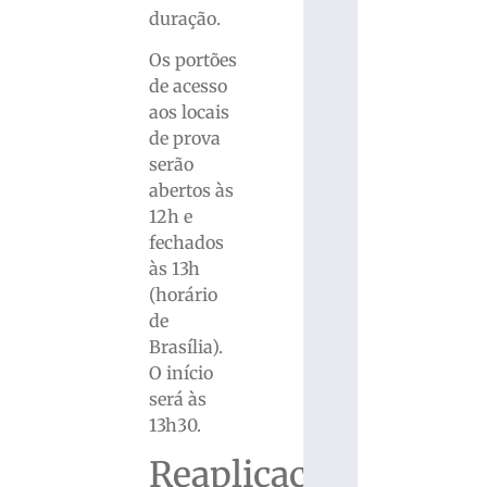
duração.
Os portões
de acesso
aos locais
de prova
serão
abertos às
12h e
fechados
às 13h
(horário
de
Brasília).
O início
será às
13h30.
Reaplicação