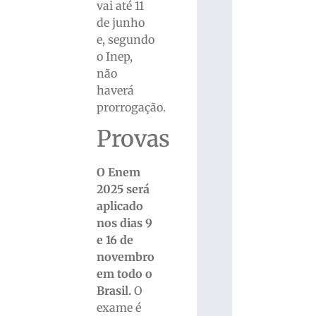
vai até 11
de junho
e, segundo
o Inep,
não
haverá
prorrogação.
Provas
O Enem
2025 será
aplicado
nos dias 9
e 16 de
novembro
em todo o
Brasil.
O
exame é