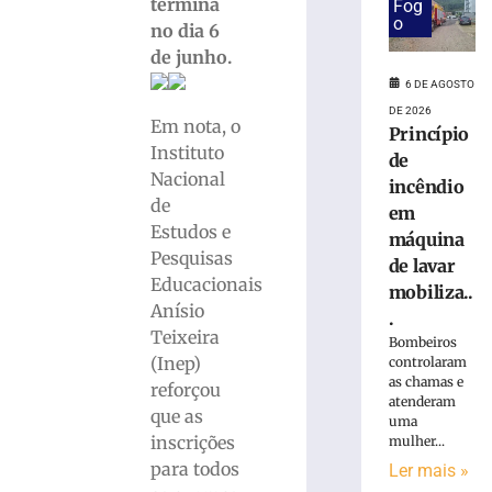
abre
termina
Fog
Processo
o
no dia 6
de
de junho.
Bolsas
6 DE AGOSTO
de
DE 2026
Estudos
Em nota, o
Princípio
para
Instituto
de
o
Nacional
ano
incêndio
de
letivo
em
de
Estudos e
máquina
2027
Pesquisas
de lavar
Educacionais
mobiliza..
3
Anísio
.
de
Teixeira
agosto
Bombeiros
de
(Inep)
controlaram
2026
as chamas e
reforçou
Ler
atenderam
que as
mais
uma
inscrições
mulher...
»
para todos
Ler mais »