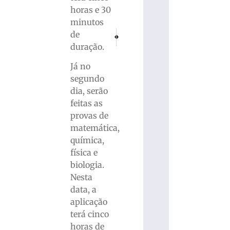
horas e 30
minutos
de
PRÓXIMO
ANTERIOR
Acusado de matar vítima sem chance de defe
Presidente do BNDES propõe taxar b
duração.
Já no
segundo
dia, serão
feitas as
provas de
matemática,
química,
física e
biologia.
Nesta
data, a
aplicação
terá cinco
horas de