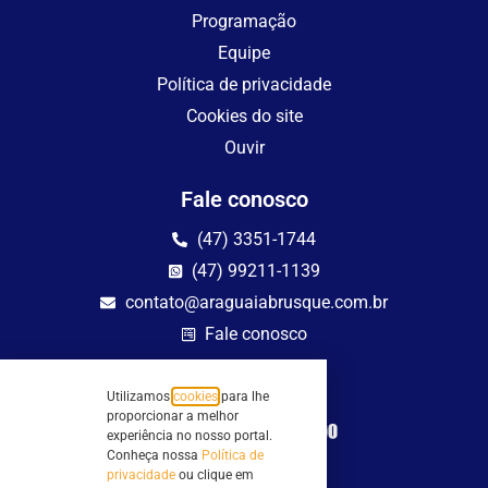
Programação
Equipe
Política de privacidade
Cookies do site
Ouvir
Fale conosco
(47) 3351-1744
(47) 99211-1139
contato@araguaiabrusque.com.br
Fale conosco
Site seguro
Utilizamos
cookies
para lhe
proporcionar a melhor
experiência no nosso portal.
Conheça nossa
Política de
privacidade
ou clique em