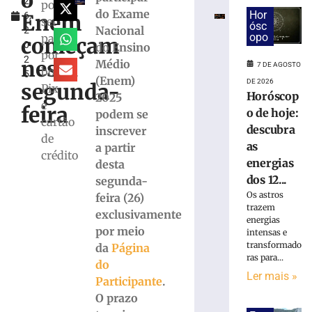
o
2
para
pode
do Exame
Hor
Enem
6,
nova
ser
ósc
Nacional
2
turma
opo
paga
começam
0
do Ensino
gratuita
por
2
do
nesta
Médio
7 DE AGOSTO
boleto,
5
EJA
(Enem)
DE 2026
segunda-
Pix
com
Horóscop
2025
e
início
feira
o de hoje:
podem se
em
cartão
descubra
inscrever
agosto
de
as
a partir
4
crédito
energias
desta
de
agosto
dos 12...
segunda-
de
2026
Os astros
feira (26)
trazem
Ler
exclusivamente
energias
mais
por meio
intensas e
»
transformado
da
Página
ras para...
do
Ler mais »
Participante
.
Colégio
Cônsul
O prazo