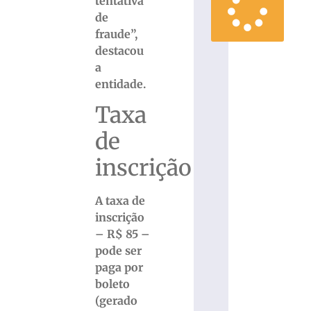
tentativa
de
fraude”,
destacou
a
entidade.
Taxa
de
inscrição
A taxa de
inscrição
– R$ 85 –
pode ser
paga por
boleto
(gerado