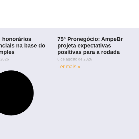
i honorários
75ª Pronegócio: AmpeBr
ciais na base do
projeta expectativas
imples
positivas para a rodada
 2026
8 de agosto de 2026
Ler mais »