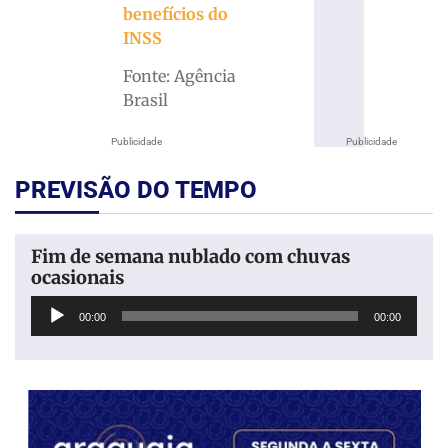
benefícios do
INSS
Fonte: Agência
Brasil
Publicidade
Publicidade
PREVISÃO DO TEMPO
Fim de semana nublado com chuvas
ocasionais
Tocador
00:00
00:00
de
áudio