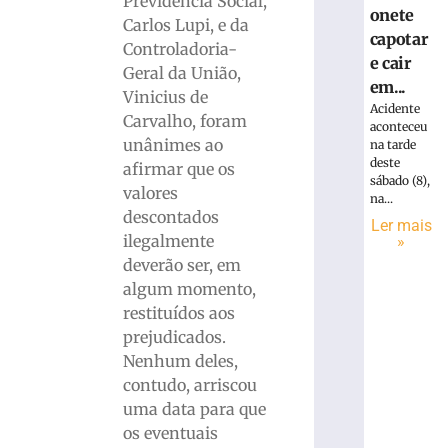
Previdência Social,
onete
Carlos Lupi, e da
capotar
Controladoria-
e cair
Geral da União,
em...
Vinicius de
Acidente
Carvalho, foram
aconteceu
unânimes ao
na tarde
deste
afirmar que os
sábado (8),
valores
na...
descontados
Ler mais
ilegalmente
»
deverão ser, em
algum momento,
restituídos aos
prejudicados.
Nenhum deles,
contudo, arriscou
uma data para que
os eventuais