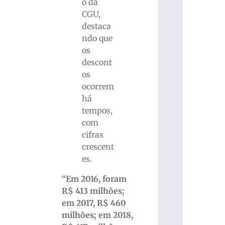
o da
CGU,
destaca
ndo que
os
descont
os
ocorrem
há
tempos,
com
cifras
crescent
es.
“Em 2016, foram
R$ 413 milhões;
em 2017, R$ 460
milhões; em 2018,