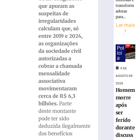
em
que apuram as
transform
R$
adoras
7,15
suspeitas de
para...
bilhões
irregularidades
Ler mais
em
calculam que, só
»
julho
entre 2019 e 2024,
8
as organizações
de
Pol
agosto
da sociedade civil
íci
de
a
autorizadas a
2026
cobrar a chamada
Ler
9 DE
mensalidade
mais
AGOSTO DE
associativa
»
2026
movimentaram
Homem
cerca de R$ 6,3
morre
STJ
bilhões.
Parte
após
inclui
deste montante
honorários
ser
pode ter sido
sucumbenci
ferido
na
deduzida ilegalmente
durante
base
dos benefícios
discuss
do