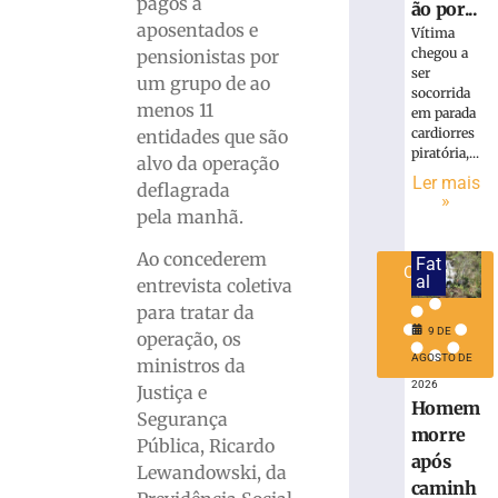
pagos a
ão por...
ISS
aposentados e
Vítima
do
chegou a
pensionistas por
Simples
ser
um grupo de ao
8
socorrida
menos 11
de
em parada
agosto
cardiorres
entidades que são
de
piratória,...
2026
alvo da operação
Ler mais
Ler
deflagrada
»
mais
pela manhã.
»
Ao concederem
Fat
Carregar
al
entrevista coletiva
mais »
para tratar da
9 DE
operação, os
AGOSTO DE
ministros da
2026
Justiça e
Homem
Segurança
morre
Pública, Ricardo
após
Lewandowski, da
caminh