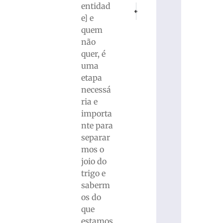
entidad
PRÓXIMO
ANTERIOR
AGU cria grupo para recuperar dinhe
Homem é vítima de agressã
e] e
quem
não
quer, é
uma
etapa
necessá
ria e
importa
nte para
separar
mos o
joio do
trigo e
saberm
os do
que
estamos