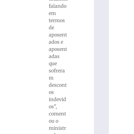
falando
em
termos
de
aposent
ados e
aposent
adas
que
sofrera
m
descont
os
indevid
os”,
coment
ou o
ministr