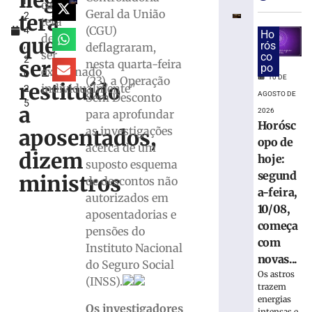
ilegal
l
debate
caso
Geral da União
terá
2
regional
terá
(CGU)
4
sobre
Ho
de
que
,
rós
deflagraram,
desafios
ser
co
2
da
ser
nesta quarta-feira
po
examinado
0
tributação
10 DE
(23), a Operação
restituído
individualmente"
2
municipal
AGOSTO DE
Sem Desconto
5
a
9
2026
para aprofundar
de
Horósc
as investigações
agosto
aposentados,
de
opo de
acerca de um
2026
dizem
hoje:
suposto esquema
Ler
segund
ministros
de descontos não
mais
a-feira,
autorizados em
»
10/08,
aposentadorias e
começa
pensões do
Retiradas
com
Instituto Nacional
da
novas...
do Seguro Social
poupança
Os astros
(INSS).
superam
trazem
depósitos
energias
Os investigadores
intensas e