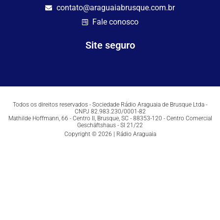
contato@araguaiabrusque.com.br
Fale conosco
Site seguro
Todos os direitos reservados - Sociedade Rádio Araguaia de Brusque Ltda -
CNPJ 82.983.230/0001-82
Mathilde Hoffmann, 66 - Centro II, Brusque, SC - 88353-120 - Centro Comercial
Geschäftshaus - Sl 21/22
Copyright © 2026 | Rádio Araguaia