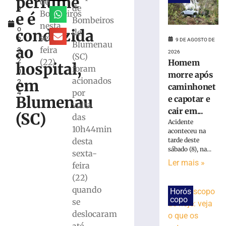
perfume
de
de
b
e
Bombeiros
e é
r
Bombeiros
cair
nesta
o
em
conduzida
de
sexta-
2
curso
9 DE AGOSTO DE
Blumenau
ao
feira
3,
d’água
2026
(SC)
2
(22)
Homem
em
hospital,
foram
0
São
morre após
acionados
em
2
Joaquim
caminhonet
por
4
9
Blumenau
e capotar e
volta
de
cair em...
agosto
(SC)
das
de
Acidente
2026
10h44min
aconteceu na
Ler
tarde deste
desta
sábado (8), na...
mais
sexta-
»
Ler mais »
feira
(22)
quando
Vazamento
Horós
copo
de
se
gás
deslocaram
em