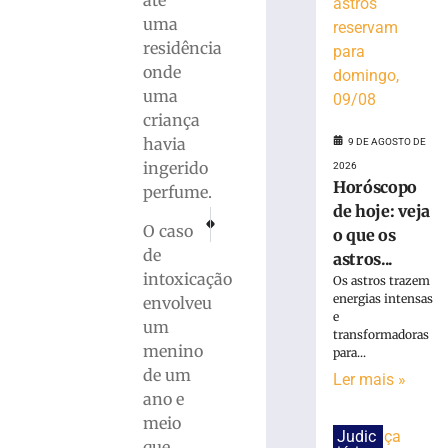
até
creche
uma
mobiliza
residência
bombeiros
onde
e
uma
deixa
sete
criança
adultos
havia
9 DE AGOSTO DE
com
ingerido
2026
sintomas
Horóscopo
perfume.
em
de hoje: veja
PRÓXIMO
ANTERIOR
Araquari
O caso
o que os
Polícia Civil prende mulher em flagrante por tr
Sub-17 do Brusque empata contra o Marc
9
de
astros...
de
intoxicação
agosto
Os astros trazem
de
energias intensas
envolveu
2026
e
um
Ler
transformadoras
menino
para...
mais
de um
Ler mais »
»
ano e
meio
Dupla
Judic
que,