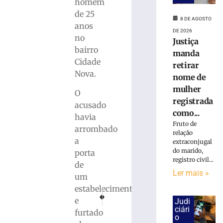
cai
homem
na
de 25
8 DE AGOSTO
pista
anos
e
DE 2026
no
Justiça
é
bairro
atropelado
manda
Cidade
em
retirar
São
Nova.
nome de
Bento
mulher
O
do
registrada
Sul
acusado
como...
(SC)
havia
Fruto de
8
arrombado
relação
de
a
extraconjugal
agosto
de
do marido,
porta
2026
registro civil...
de
Ler
Ler mais »
um
mais
estabelecimento
»
PRÓXIMO
ANTERIOR
e
Judi
Chicago é o grande campeão do Campeonato Mun
Corpo de homem é localizado no Rio Ita
ciári
furtado
o
Homem