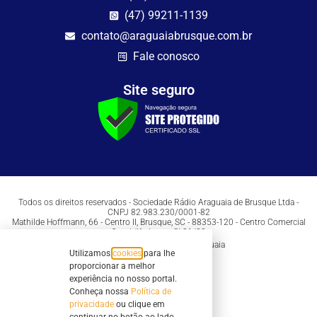
(47) 99211-1139
contato@araguaiabrusque.com.br
Fale conosco
Site seguro
Todos os direitos reservados - Sociedade Rádio Araguaia de Brusque Ltda -
CNPJ 82.983.230/0001-82
Mathilde Hoffmann, 66 - Centro II, Brusque, SC - 88353-120 - Centro Comercial
Geschäftshaus - Sl 21/22
Copyright © 2026 | Rádio Araguaia
Utilizamos
cookies
para lhe
proporcionar a melhor
experiência no nosso portal.
Conheça nossa
Política de
privacidade
ou clique em
continuar no botão ao lado.