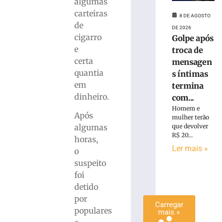
algumas
é
carteiras
8 DE AGOSTO
preso
de
com
DE 2026
cigarro
Golpe após
quase
e
15
troca de
Kg
certa
mensagen
de
quantia
s íntimas
maconha
em
termina
em
dinheiro.
com...
Blumenau
Homem e
(SC)
Após
mulher terão
8
algumas
que devolver
de
R$ 20...
horas,
agosto
de
Ler mais »
o
2026
suspeito
Ler
foi
mais
detido
»
por
Carregar
populares
mais »