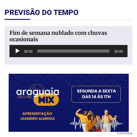
PREVISÃO DO TEMPO
Fim de semana nublado com chuvas
ocasionais
Tocador
00:00
00:00
de
áudio
Publicidade