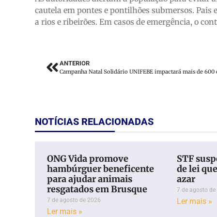
cautela em pontes e pontilhões submersos. Pais 
a rios e ribeirões. Em casos de emergência, o cont
ANTERIOR
NOTÍCIAS RELACIONADAS
ONG Vida promove
STF susp
hambúrguer beneficente
de lei qu
para ajudar animais
azar
resgatados em Brusque
7 de agosto de
7 de agosto de 2026
Ler mais »
Ler mais »