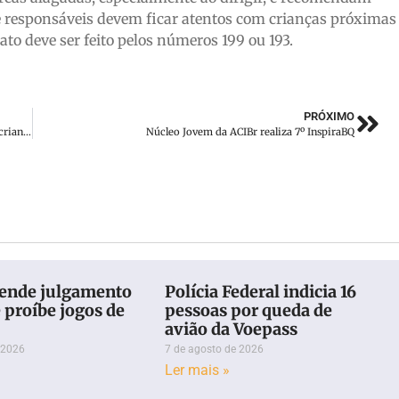
e responsáveis devem ficar atentos com crianças próximas
ato deve ser feito pelos números 199 ou 193.
PRÓXIMO
Campanha Natal Solidário UNIFEBE impactará mais de 600 crianças de Brusque e região
Núcleo Jovem da ACIBr realiza 7º InspiraBQ
ende julgamento
Polícia Federal indicia 16
e proíbe jogos de
pessoas por queda de
avião da Voepass
 2026
7 de agosto de 2026
Ler mais »