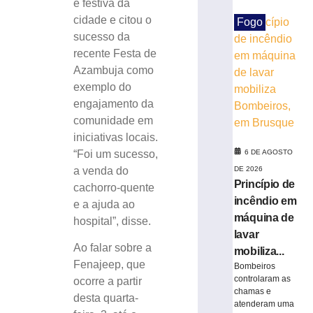
e festiva da
celebrar
cidade e citou o
Fogo
seus
sucesso da
61
recente Festa de
anos
de
Azambuja como
história
exemplo do
6
engajamento da
de
comunidade em
agosto
de
iniciativas locais.
2026
“Foi um sucesso,
6 DE AGOSTO
Ler
a venda do
DE 2026
mais
Princípio de
cachorro-quente
»
incêndio em
e a ajuda ao
máquina de
hospital”, disse.
BRUSQUE:
lavar
Estão
Ao falar sobre a
mobiliza...
abertas
Fenajeep, que
Bombeiros
as
controlaram as
ocorre a partir
inscrições
chamas e
desta quarta-
atenderam uma
para