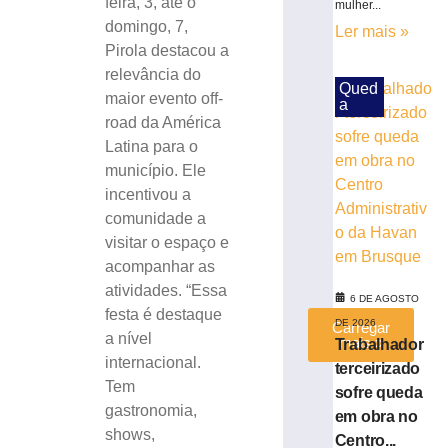
feira, 3, até o
mulher...
o
domingo, 7,
desfile
Ler mais »
Pirola destacou a
do
7
relevância do
Qued
de
maior evento off-
a
setembro
road da América
6
Latina para o
de
município. Ele
agosto
de
incentivou a
2026
comunidade a
Ler
visitar o espaço e
mais
acompanhar as
»
atividades. “Essa
6 DE AGOSTO
festa é destaque
DE 2026
Carregar
a nível
mais »
Trabalhador
internacional.
terceirizado
Tem
sofre queda
gastronomia,
em obra no
shows,
Centro...