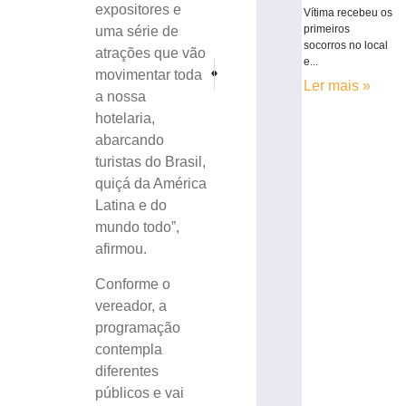
expositores e
Vítima recebeu os
primeiros
uma série de
socorros no local
atrações que vão
e...
PRÓXIMO
ANTERIOR
movimentar toda
Polícia Civil prende homem por tráfico de drog
Jogos Comunitários de Brusque reuni
Ler mais »
a nossa
hotelaria,
abarcando
turistas do Brasil,
quiçá da América
Latina e do
mundo todo”,
afirmou.
Conforme o
vereador, a
programação
contempla
diferentes
públicos e vai