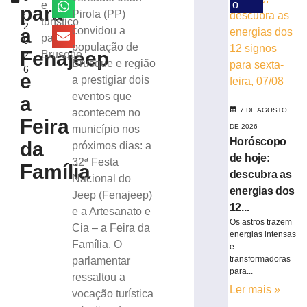
e
o
e
para
,
Pirola (PP)
pede
turístico
2
perda
a
convidou a
para
0
do
população de
Fenajeep
Brusque
2
cargo
Brusque e região
6
por
e
a prestigiar dois
infrações
eventos que
a
disciplinares
7 DE AGOSTO
acontecem no
6
Feira
de
DE 2026
município nos
agosto
Horóscopo
da
próximos dias: a
de
de hoje:
2026
32ª Festa
Família
Ler
descubra as
Nacional do
mais
energias dos
Jeep (Fenajeep)
»
12...
e a Artesanato e
Os astros trazem
Cia – a Feira da
energias intensas
Família. O
Samae
e
prepara
transformadoras
parlamentar
para...
programação
ressaltou a
especial
Ler mais »
vocação turística
para