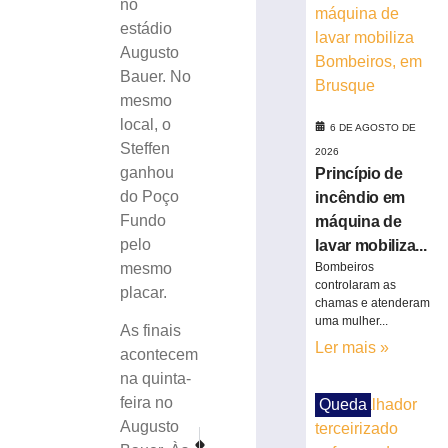
no
da
estádio
Copa
Augusto
do
Bauer. No
Brasil
mesmo
6
de
local, o
6 DE AGOSTO DE
agosto
Steffen
de
2026
2026
ganhou
Princípio de
Ler
do Poço
incêndio em
mais
Fundo
máquina de
»
pelo
lavar mobiliza...
mesmo
Bombeiros
controlaram as
Bruscão
placar.
chamas e atenderam
trabalha
uma mulher...
As finais
de
Ler mais »
olho
acontecem
no
na quinta-
próximo
feira no
Queda
adversário
Augusto
do
PRÓXIMO
ANTERIOR