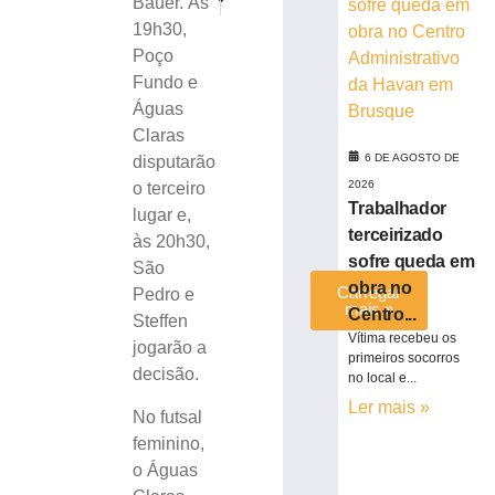
Bauer. Às
Epagri estima que safra de inverno 2024/2025 deve ser 
ABORDAGEM: Homem volta a ser preso por tráf
Brasileiro
19h30,
Série
Poço
C
Fundo e
5
de
Águas
agosto
Claras
de
2026
6 DE AGOSTO DE
disputarão
Ler
2026
o terceiro
mais
Trabalhador
lugar e,
»
terceirizado
às 20h30,
sofre queda em
São
obra no
Carregar
Pedro e
mais »
Centro...
Steffen
Vítima recebeu os
jogarão a
primeiros socorros
decisão.
no local e...
Ler mais »
No futsal
feminino,
o Águas