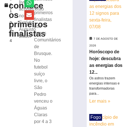
durante
livre
conhece
2
os
Copa
acontecerão
1
Feminina
os
primeiros
no
,
em
finalistas
primeiros
Estádio
2
2027
dos
0
Augusto
6
finalistas
Jogos
2
de
Bauer
agosto
7 DE AGOSTO DE
Comunitários
4
de
2026
de
2026
Horóscopo de
Brusque.
Ler
hoje: descubra
No
mais
as energias dos
futebol
»
12...
suíço
Os astros trazem
livre, o
Maiores
energias intensas e
São
transformadoras
campeões,
para...
Pedro
Cruzeiro
venceu o
Ler mais »
e
Grêmio
Águas
vão
Claras
Fogo
às
por 4 a 3
quartas