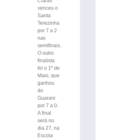
Claras
venceu o
Santa
Terezinha
por 7 a 2
nas
semifinais.
O outro
finalista
foi o 1º de
Maio, que
ganhou
do
Guarani
por 7 a 0.
A final
será no
dia 27, na
Escola