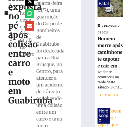
quarta-feira
Fatal
exposta
t
capotar
da
(31/7), uma
o
e
noite
no
1
guarnição
cair
desta
,
em
pé
do Corpo de
quarta-
9 DE AGOSTO
2
curso
Bombeiros
após
feira
DE 2026
0
d’água
de
Homem
2
(31/7)
em
colisão
Guabiruba
morre após
4
São
no
foi deslocada
entre
caminhone
Joaquim
Centro
para a Rua
te capotar
9
carro
Brusque, no
de
e cair em...
agosto
e
Centro, para
Acidente
de
2026
aconteceu na
atender a
moto
tarde deste
Ler
um acidente
sábado (8), na...
em
mais
de trânsito
Ler mais »
»
Guabiruba
envolvendo
uma colisão
Horó
entre um
Vazamento
scop
de
carro e uma
o
gás
moto.