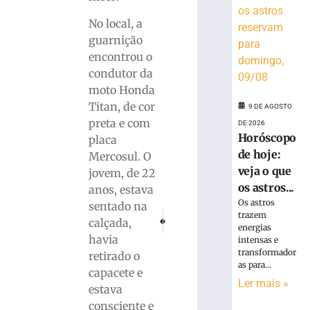
em
creche
No local, a
mobiliza
guarnição
bombeiros
encontrou o
e
condutor da
deixa
moto Honda
sete
Titan, de cor
9 DE AGOSTO
adultos
preta e com
com
DE 2026
Horóscopo
sintomas
placa
em
de hoje:
Mercosul. O
Araquari
veja o que
jovem, de 22
9
os astros...
anos, estava
de
Os astros
sentado na
agosto
trazem
PRÓXIMO
ANTERIOR
de
calçada,
2026
energias
Bruscão realiza treino técnico no Augusto
Motorista fica ferido após colisão 
havia
intensas e
Ler
transformador
retirado o
mais
as para...
capacete e
»
Ler mais »
estava
consciente e