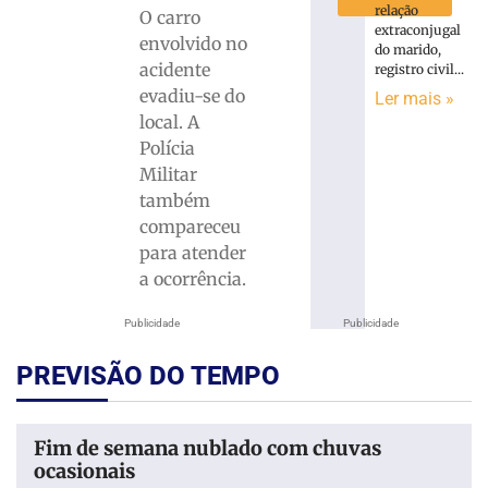
relação
O carro
extraconjugal
envolvido no
do marido,
acidente
registro civil...
evadiu-se do
Ler mais »
local. A
Polícia
Militar
também
compareceu
para atender
a ocorrência.
Publicidade
Publicidade
PREVISÃO DO TEMPO
Fim de semana nublado com chuvas
ocasionais