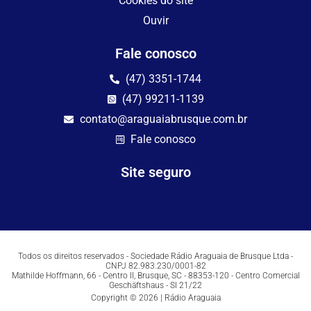
Cookies do site
Ouvir
Fale conosco
(47) 3351-1744
(47) 99211-1139
contato@araguaiabrusque.com.br
Fale conosco
Site seguro
Todos os direitos reservados - Sociedade Rádio Araguaia de Brusque Ltda -
CNPJ 82.983.230/0001-82
Mathilde Hoffmann, 66 - Centro II, Brusque, SC - 88353-120 - Centro Comercial
Geschäftshaus - Sl 21/22
Copyright © 2026 | Rádio Araguaia