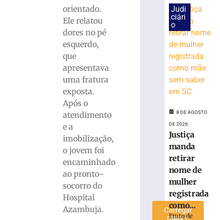
Dupla
orientado.
Judi
ameaça
ciári
Ele relatou
mulher
o
dores no pé
e
esquerdo,
exige
transferências
que
bancárias
apresentava
após
uma fratura
carro
exposta.
apresentar
Após o
problemas
8 DE AGOSTO
atendimento
8
DE 2026
e a
de
Justiça
agosto
imobilização,
de
manda
2026
o jovem foi
retirar
Ler
encaminhado
nome de
mais
ao pronto-
mulher
»
socorro do
registrada
Hospital
como...
Azambuja.
Carregar
Fruto de
mais »