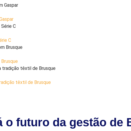
 Gaspar
érie C
m Brusque
radição têxtil de Brusque
á o futuro da gestão de