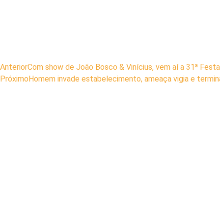
Anterior
Com show de João Bosco & Vinícius, vem aí a 31ª Fes
Próximo
Homem invade estabelecimento, ameaça vigia e termina