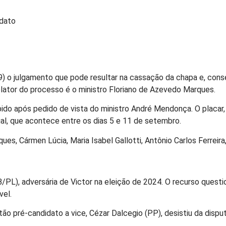
ndato
5/9) o julgamento que pode resultar na cassação da chapa e, co
elator do processo é o ministro Floriano de Azevedo Marques.
pido após pedido de vista do ministro André Mendonça. O placar
ual, que acontece entre os dias 5 e 11 de setembro.
es, Cármen Lúcia, Maria Isabel Gallotti, Antônio Carlos Ferreira
L), adversária de Victor na eleição de 2024. O recurso questio
vel.
tão pré-candidato a vice, Cézar Dalcegio (PP), desistiu da dis