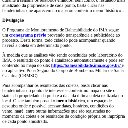
durante a semana os relatórios emitidos, bem como, o resultado mais
atualizado da propriedade de cada ponto, basta clicar nas
bandeirinhas que aparecem no mapa ou conferir o menu ‘histórico’.
Divulgação
O Programa de Monitoramento de Balneabilidade do IMA segue
um
cronograma prévio
provendo transparência e publicidade ao
processo. Desta forma, todo cidadão pode acompanhar quando
haverá a coleta em determinado ponto.
À medida que as análises vão sendo concluídas pelo laboratório do
IMA, o resultado do ponto é atualizado automaticamente e pode ser
conferido no mapa do site:
https://balneabilidade.ima.sc.gov.br/
e
no aplicativo Praia Segura do Corpo de Bombeiros Militar de Santa
Catarina (CBMSC).
Para acompanhar os resultados das coletas, basta clicar nas
bandeirinhas do ponto de interesse e conferir no mapa do site o
status da propriedade da praia e a data da última coleta realizada no
local. O site também possui o
menu histórico
, um espaço de
pesquisa onde é possível acessar datas, horários, condições do
vento, maré, entre outras informações que são registradas no
momento da coleta e os resultados da condição própria ou imprópria
de cada ponto amostrado.