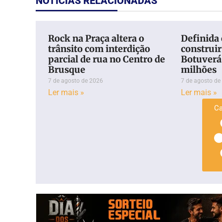
NOTÍCIAS RELACIONADAS
Rock na Praça altera o
Definida
trânsito com interdição
construir
parcial de rua no Centro de
Botuverá
Brusque
milhões
7 de agosto de 2026
7 de agosto de
Ler mais »
Ler mais »
Ca