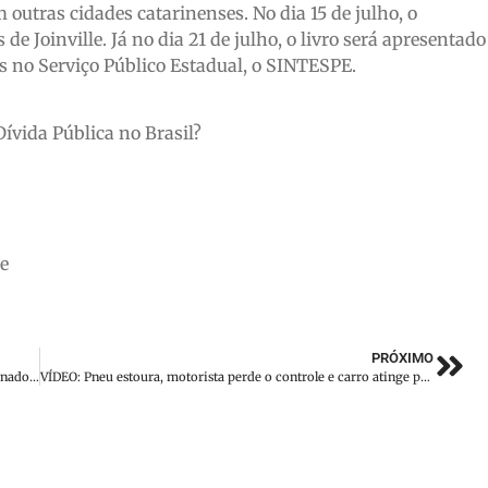
utras cidades catarinenses. No dia 15 de julho, o
e Joinville. Já no dia 21 de julho, o livro será apresentado
s no Serviço Público Estadual, o SINTESPE.
vida Pública no Brasil?
ue
PRÓXIMO
Banco deve reconhecer parcelas pagas em boletos de site clonado e indenizar cliente
VÍDEO: Pneu estoura, motorista perde o controle e carro atinge poste no bairro Guarani