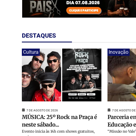
DESTAQUES
Cultura
Inovação
7 DE AGOSTO DE
7 DE AGOSTO DE 2026
Parceria en
MÚSICA: 25º Rock na Praça é
Educação e 
neste sábado...
“Missão no Vale”
Evento inicia às 14h com shows gratuitos,