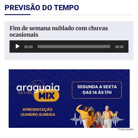
PREVISÃO DO TEMPO
Fim de semana nublado com chuvas
ocasionais
Tocador
00:00
00:00
de
áudio
Publicidade