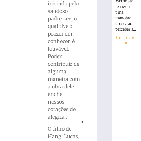
Motorista
iniciado pelo
realizou
saudoso
uma
padre Leo, o
manobra
brusca ao
qual tive o
perceber a...
prazer em
Ler mais
conhecer, é
»
louvável.
Poder
contribuir de
alguma
maneira com
a obra dele
enche
nossos
corações de
alegria”.
PRÓXIMO
ANTERIOR
Acidente fatal na BR-101 em Itapema e
Delegado fala sobre corpo loc
O filho de
Hang, Lucas,