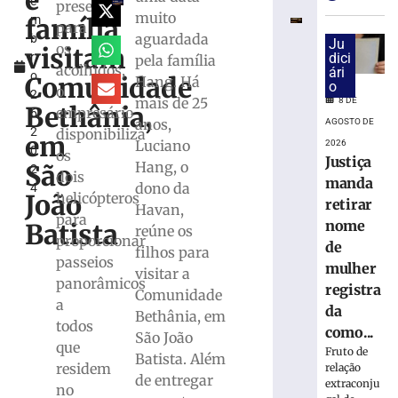
e
e
para
presentes
muito
família
m
monitorar
para
aguardada
b
desinformaç
Ju
os
visitam
r
dici
pela família
e
acolhidos,
ári
o
IA
Comunidade
Hang. Há
o
o
2
nas
mais de 25
8 DE
Bethânia,
empresário
6,
eleições
anos,
AGOSTO DE
2
disponibiliza
em
8
Luciano
2026
0
de
os
Justiça
Hang, o
agosto
São
2
dois
de
manda
dono da
4
2026
João
helicópteros
retirar
Havan,
Ler
para
nome
Batista
reúne os
mais
proporcionar
de
filhos para
»
passeios
mulher
visitar a
panorâmicos
registra
Comunidade
a
TRE-
da
Bethânia, em
SC
todos
como...
São João
realiza
que
Fruto de
Batista. Além
distribuição
residem
relação
de
de entregar
extraconju
no