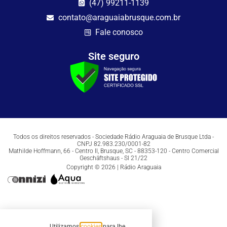
(47) 99211-1139
contato@araguaiabrusque.com.br
Fale conosco
Site seguro
Todos os direitos reservados - Sociedade Rádio Araguaia de Brusque Ltda -
CNPJ 82.983.230/0001-82
Mathilde Hoffmann, 66 - Centro II, Brusque, SC - 88353-120 - Centro Comercial
Geschäftshaus - Sl 21/22
Copyright © 2026 | Rádio Araguaia
Utilizamos
cookies
para lhe