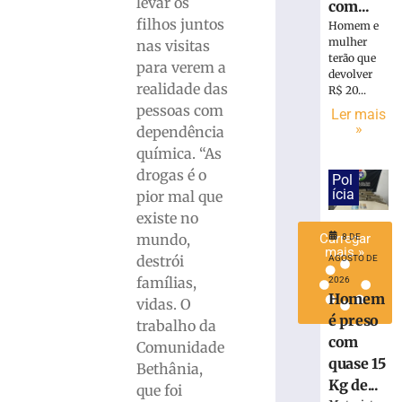
levar os
com...
de
filhos juntos
Homem e
lixo
mulher
nas visitas
em
terão que
para verem a
Brusque
devolver
realidade das
R$ 20...
8
de
pessoas com
Ler mais
agosto
»
dependência
de
2026
química. “As
Ler
drogas é o
Pol
mais
ícia
pior mal que
»
existe no
mundo,
Carregar
8 DE
mais »
destrói
AGOSTO DE
famílias,
2026
Homem
vidas. O
é preso
trabalho da
com
Comunidade
quase 15
Bethânia,
Kg de...
que foi