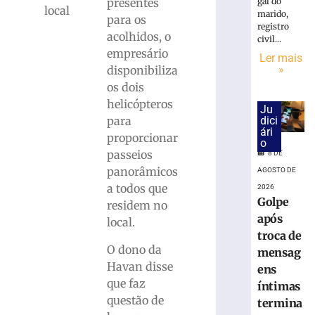
18.860
gal do
presentes
local
urnas
marido,
para os
registro
eletrônicas
acolhidos, o
civil...
em
empresário
Ler mais
SC
»
disponibiliza
8
os dois
de
agosto
helicópteros
Ju
de
2026
dici
para
ári
Ler
proporcionar
o
mais
passeios
8 DE
»
panorâmicos
AGOSTO DE
a todos que
2026
Golpe
residem no
Cratera
após
local.
se
troca de
abre
O dono da
e
mensag
Havan disse
“engole”
ens
roda
que faz
íntimas
de
questão de
termina
caminhão