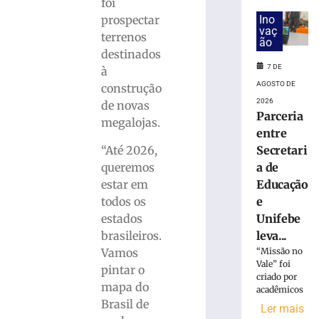
Definida
foi
empresa
Ino
prospectar
que
vaç
terrenos
ão
vai
destinados
construir
7 DE
à
a
AGOSTO DE
construção
barragem
2026
de
de novas
Parceria
Botuverá
megalojas.
entre
por
R$
“Até 2026,
Secretari
152,8
queremos
a de
milhões
estar em
Educação
7
todos os
e
de
estados
Unifebe
agosto
de
brasileiros.
leva...
2026
Vamos
“Missão no
Ler
Vale” foi
pintar o
mais
criado por
mapa do
»
acadêmicos
Brasil de
Ler mais