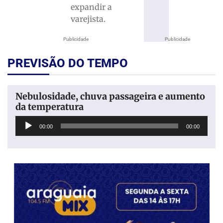
expandir a
varejista.
Publicidade
Publicidade
PREVISÃO DO TEMPO
Nebulosidade, chuva passageira e aumento
da temperatura
Tocador
00:00
00:00
de
áudio