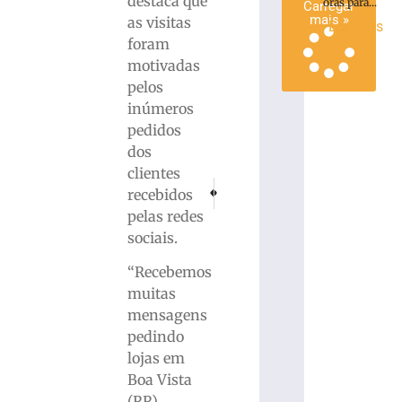
destaca que
oras para...
Carregar
mais »
as visitas
Ler mais
»
foram
motivadas
pelos
inúmeros
pedidos
dos
clientes
PRÓXIMO
ANTERIOR
recebidos
Homem é preso após matar o pai durante di
URGENTE: Avião ultrapassa pista, at
pelas redes
sociais.
“Recebemos
muitas
mensagens
pedindo
lojas em
Boa Vista
(RR),