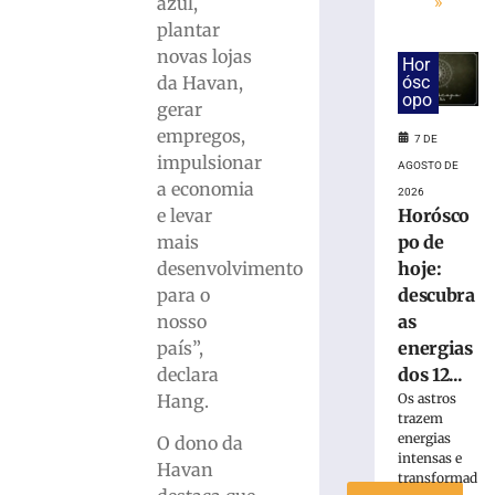
»
azul,
Defesa
plantar
Civil
novas lojas
confirma
Hor
da Havan,
ósc
segundo
opo
gerar
tornado
em
empregos,
7 DE
pouco
impulsionar
AGOSTO DE
mais
a economia
2026
de
e levar
Horósco
uma
mais
po de
semana
desenvolvimento
hoje:
no
para o
descubra
RS
nosso
as
7
de
país”,
energias
agosto
declara
dos 12...
de
2026
Hang.
Os astros
Ler
trazem
energias
mais
O dono da
intensas e
»
Havan
transformad