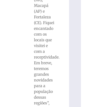
Macapá
(AP) e
Fortaleza
(CE). Fiquei
encantado
com os
locais que
visitei e
com a
receptividade.
Em breve,
teremos
grandes
novidades
para a
população
dessas
regiões”,