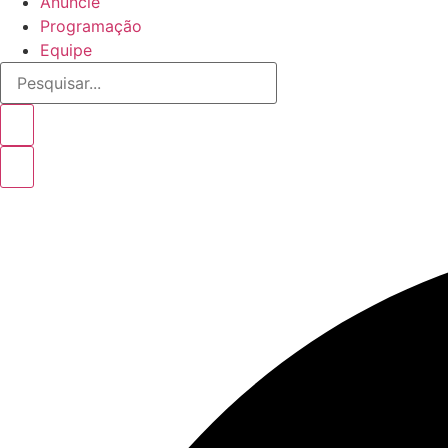
Anuncie
Programação
Equipe
Pesquisar...