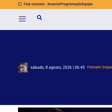
Fale conosco
Anuncie
Programação
Equipe
Retiradas
TSE cria cons
sábado, 8 agosto, 2026 | 06:41