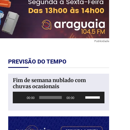
Publicidade
PREVISÃO DO TEMPO
Fim de semana nublado com
chuvas ocasionais
Tocador
Use
00:00
00:00
de
as
áudio
setas
para
cima
ou