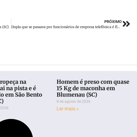
PRÓXIMO
a (SC)
Dupla que se passava por funcionários de empresa telefônica é flagrada furtando fios em Itajaí (SC)
ropeça na
Homem é preso com quase
ai na pista e é
15 Kg de maconha em
do em São Bento
Blumenau (SC)
C)
8 de agosto de 2026
 2026
Ler mais »