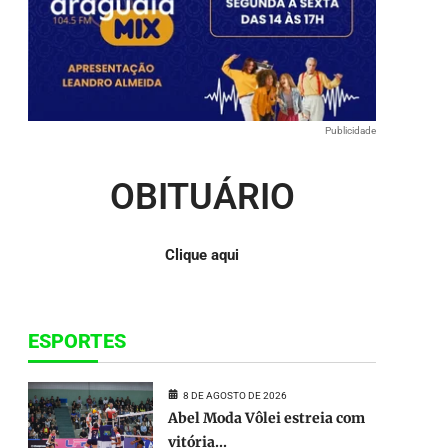
para
baixo
para
aumentar
ou
diminuir
o
Publicidade
volume.
OBITUÁRIO
Clique aqui
ESPORTES
8 DE AGOSTO DE 2026
Abel Moda Vôlei estreia com
vitória...