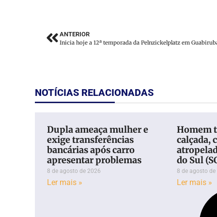
ANTERIOR
Inicia hoje a 12ª temporada da Pelnzickelplatz em Guabirub
NOTÍCIAS RELACIONADAS
Dupla ameaça mulher e
Homem t
exige transferências
calçada, c
bancárias após carro
atropela
apresentar problemas
do Sul (S
8 de agosto de 2026
8 de agosto de
Ler mais »
Ler mais »