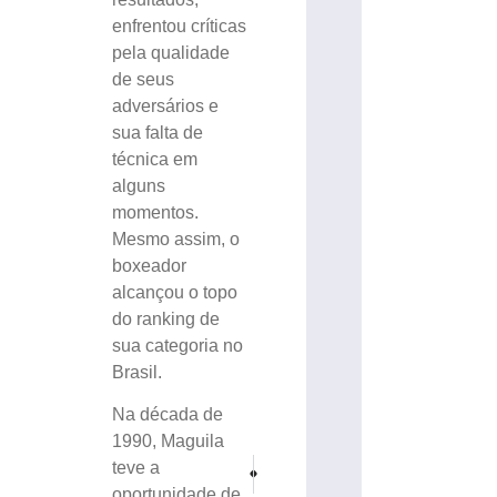
enfrentou críticas
pela qualidade
de seus
adversários e
sua falta de
técnica em
alguns
momentos.
Mesmo assim, o
boxeador
alcançou o topo
do ranking de
sua categoria no
Brasil.
Na década de
1990, Maguila
PRÓXIMO
ANTERIOR
teve a
Núcleo de Atividades Físicas da ACIBr realiza se
Inauguração do setor de Oncologia do I
oportunidade de