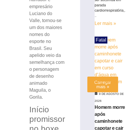
ser socorrida em
(8)
parada
empresário
para
cardiorrespiratória,.
Luciano do
corrida
..
Valle, tornou-se
noturna
Ler mais »
um dos maiores
8
de
nomes do
agosto
Fatal
esporte no
de
2026
Brasil. Seu
Ler
apelido veio da
mais
semelhança com
»
o personagem
de desenho
Carregar
animado
mais »
Maguila, o
9 DE AGOSTO DE
Gorila.
2026
Homem morre
Início
após
promissor
caminhonete
no boxe
capotar e cair