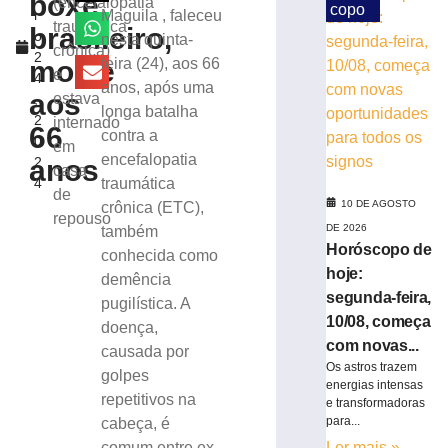
boxe
(encefalopatia
copo
r
Maguila , faleceu
e
traumática
brasileiro,
o
nesta quinta-
deixa
crônica)
2
liderança
morre
feira (24), aos 66
e
4
da
anos, após uma
aos
estava
,
Série
longa batalha
2
internado
C
66
contra a
0
em
9
encefalopatia
anos
2
de
casa
agosto
4
traumática
de
de
10 DE AGOSTO
crônica (ETC),
2026
repouso
DE 2026
também
Ler
Horóscopo de
conhecida como
mais
hoje:
demência
»
segunda-feira,
pugilística. A
10/08, começa
doença,
Abel
com novas...
causada por
Moda
Os astros trazem
golpes
Vôlei
energias intensas
estreia
repetitivos na
e transformadoras
com
para...
cabeça, é
vitória
comum entre ex-
Ler mais »