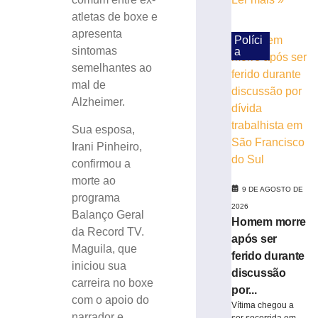
no
atletas de boxe e
Campeonato
apresenta
Catarinense
Políci
sintomas
a
8
semelhantes ao
de
agosto
mal de
de
2026
Alzheimer.
Ler
Sua esposa,
mais
Irani Pinheiro,
»
confirmou a
morte ao
Serra
9 DE AGOSTO DE
programa
do
2026
Balanço Geral
Rio
Homem morre
da Record TV.
do
após ser
Maguila, que
Rastro
ferido durante
será
iniciou sua
discussão
interditada
carreira no boxe
por...
neste
com o apoio do
Vítima chegou a
sábado
narrador e