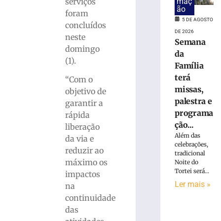
serviços
maç
Concurso
ão
foram
público
5 DE AGOSTO
concluídos
da
DE 2026
neste
Prefeitura
Semana
domingo
de
da
Brusque
(1).
Família
encerra
terá
“Com o
inscrições
missas,
e
objetivo de
pagamento
palestra e
garantir a
da
programa
rápida
taxa
ção...
liberação
hoje
Além das
da via e
(5)
celebrações,
reduzir ao
tradicional
5
máximo os
de
Noite do
agosto
Tortei será...
impactos
de
Ler mais »
2026
na
Ler
continuidade
mais
das
»