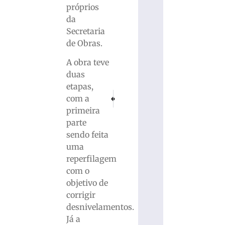
próprios
da
Secretaria
de Obras.
A obra teve
duas
etapas,
PRÓXIMO
ANTERIOR
com a
Polícia Civil cumpre mandado de prisão prev
FOTOS: Festival Delícias de Natal b
primeira
parte
sendo feita
uma
reperfilagem
com o
objetivo de
corrigir
desnivelamentos.
Já a