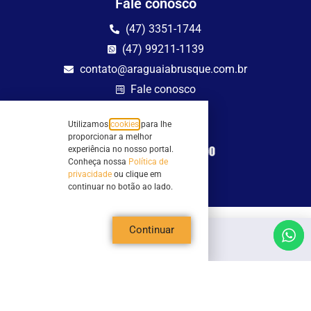
Fale conosco
(47) 3351-1744
(47) 99211-1139
contato@araguaiabrusque.com.br
Fale conosco
Site seguro
Utilizamos
cookies
para lhe
proporcionar a melhor
experiência no nosso portal.
Conheça nossa
Política de
privacidade
ou clique em
continuar no botão ao lado.
Continuar
Todos os direitos reservados - Sociedade Rádio Araguaia de Brusque Ltda -
CNPJ 82.983.230/0001-82
Mathilde Hoffmann, 66 - Centro II, Brusque, SC - 88353-120 - Centro Comercial
Geschäftshaus - Sl 21/22
Copyright © 2026 | Rádio Araguaia