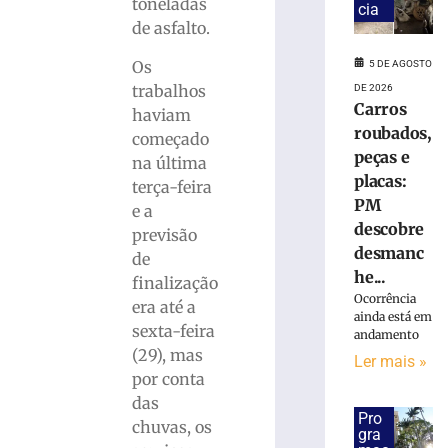
Ler
toneladas
cia
mais
de asfalto.
»
Os
5 DE AGOSTO
trabalhos
DE 2026
Defesa
Carros
haviam
Civil
roubados,
começado
do
peças e
na última
estado
placas:
terça-feira
alerta
PM
para
e a
descobre
possíveis
previsão
temporais
desmanc
de
he...
5
finalização
de
Ocorrência
era até a
agosto
ainda está em
de
sexta-feira
andamento
2026
(29), mas
Ler
Ler mais »
por conta
mais
das
»
Pro
chuvas, os
gra