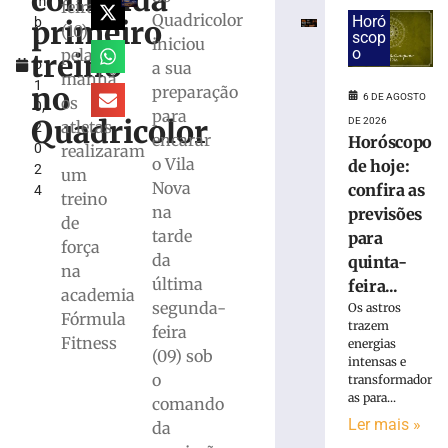
comanda
m
olho
feira
Quadricolor
Horó
primeiro
b
no
(10)
scop
iniciou
r
próximo
o
pela
treino
o
a sua
adversário
manhã,
1
do
no
preparação
6 DE AGOSTO
os
0,
Brasileiro
para
Quadricolor
DE 2026
atletas
2
Série
encarar
Horóscopo
0
realizaram
C
o Vila
de hoje:
2
um
5
Nova
confira as
4
de
treino
agosto
na
previsões
de
de
tarde
para
2026
força
da
Ler
quinta-
na
última
mais
feira...
academia
segunda-
»
Os astros
Fórmula
trazem
feira
Fitness
energias
(09) sob
intensas e
Guabiruba
o
transformador
realiza
as para...
comando
finais
Ler mais »
do
da