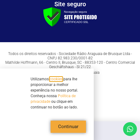
Site seguro
Todos os direitos reservados - Sociedade Rádio Araguaia de Brusque Ltda -
CNPJ 82.983.230/0001-82
Mathilde Hoffmann, 66 - Centro II, Brusque, SC - 88353-120 - Centro Comercial
Geschäftshaus - Sl 21/22
Copyright © 2026 | Rádio Araguaia
Utilizamos
cookies
para lhe
proporcionar a melhor
experiência no nosso portal.
Conheça nossa
Política de
privacidade
ou clique em
continuar no botão ao lado.
Continuar