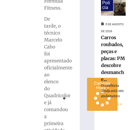
Fórmula
Polí
R$
cia
Fitness.
10
mil
De
em
5 DE AGOSTO
tarde, o
premiação
DE 2026
técnico
5
Carros
Marcelo
de
roubados,
agosto
Cabo
de
peças e
foi
2026
placas: PM
Ler
apresentado
descobre
mais
oficialmente
desmanch
»
ao
e...
elenco
Carregar
Ocorrência
mais »
do
ainda está em
Quadricolor
andamento
PRÓXIMO
ANTERIOR
Morador de São José é detido em Blumenau po
Jorginho Mello se encontra com prínc
e já
Ler mais »
comandou
a
primeira