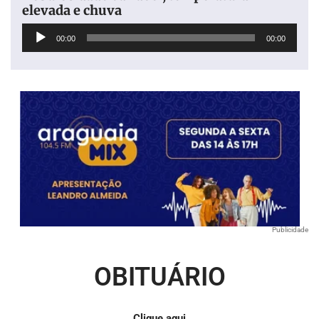
elevada e chuva
Tocador
00:00
00:00
de
áudio
Publicidade
OBITUÁRIO
Clique aqui