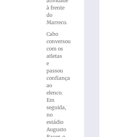
atividade
à frente
do
Marreco.
Cabo
conversou
com os
atletas
e
passou
confiança
ao
elenco.
Em
seguida,
no
estádio
Augusto
Bauer, o