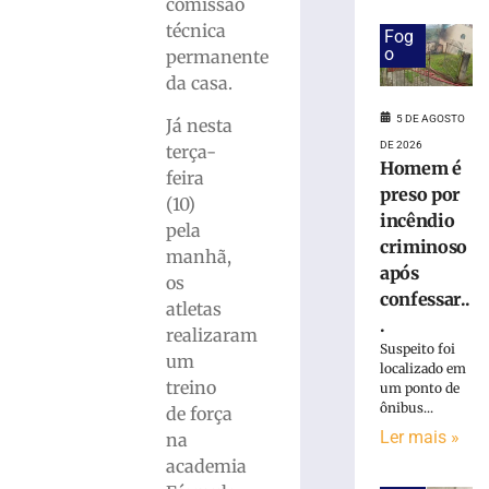
Campeonato
comissão
Municipal
técnica
Fog
de
o
permanente
Futsal
da casa.
neste
sábado
5 DE AGOSTO
Já nesta
5
DE 2026
terça-
de
Homem é
agosto
feira
de
preso por
(10)
2026
incêndio
pela
Ler
criminoso
manhã,
mais
após
os
»
confessar..
atletas
.
realizaram
17ª
Suspeito foi
um
Volta
localizado em
treino
um ponto de
Ciclística
ônibus...
de força
Cidade
Ler mais »
de
na
Brusque
academia
distribuirá