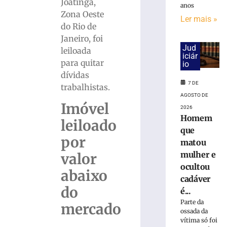
Avenida
Joatinga,
anos
Arno
Zona Oeste
Ler mais »
Carlos
do Rio de
Gracher
Janeiro, foi
terá
Jud
leiloada
interdição
iciár
para quitar
nesta
io
sexta-
dívidas
7 DE
feira
trabalhistas.
(7/8)
AGOSTO DE
Imóvel
2026
7
de
Homem
leiloado
agosto
que
de
por
2026
matou
Ler
mulher e
valor
mais
ocultou
abaixo
»
cadáver
do
é...
Parte da
ONG
mercado
ossada da
Vida
vítima só foi
promove