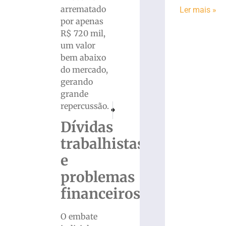
arrematado
Ler mais »
por apenas
R$ 720 mil,
um valor
bem abaixo
do mercado,
gerando
grande
repercussão.
PRÓXIMO
ANTERIOR
Quadricolor encerra preparação com treino 
Tragédia a caminho de velório: Van c
Dívidas
trabalhistas
e
problemas
financeiros
O embate