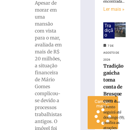
encontrada...
Apesar de
hambúrguer
Ler mais »
morar em
beneficente
uma
para
ajudar
mansão
Tra
animais
diçã
com vista
o
resgatados
para o mar,
em
avaliada em
7 DE
Brusque
mais de R$
AGOSTO DE
7
20 milhões,
de
2026
agosto
a situação
Tradição
de
financeira
2026
gaúcha
Ler
de Mário
toma
mais
Gomes
conta de
»
complicou-
Brusque
se devido a
com a...
Carregar
mais »
processos
Evento
seguirá até
trabalhistas
domingo (9);
antigos. O
confira as
imóvel foi
atrações