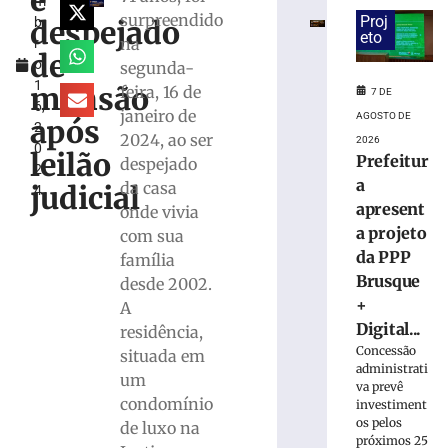
é
m
da
surpreendido
Proj
despejado
b
PPP
eto
na
r
Brusque
de
o
segunda-
+
1
Digital
mansão
feira, 16 de
7 DE
6,
para
janeiro de
AGOSTO DE
após
2
modernização
2024, ao ser
2026
0
da
leilão
Prefeitur
despejado
2
infraestrutura
a
da casa
judicial
4
urbana
apresent
onde vivia
7
a projeto
com sua
de
agosto
da PPP
família
de
Brusque
2026
desde 2002.
Ler
+
A
mais
Digital...
residência,
»
Concessão
situada em
administrati
um
va prevê
condomínio
Trecho
investiment
os pelos
da
de luxo na
próximos 25