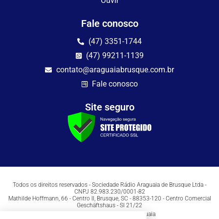
Ouvir
Fale conosco
(47) 3351-1744
(47) 99211-1139
contato@araguaiabrusque.com.br
Fale conosco
Site seguro
Todos os direitos reservados - Sociedade Rádio Araguaia de Brusque Ltda -
CNPJ 82.983.230/0001-82
Mathilde Hoffmann, 66 - Centro II, Brusque, SC - 88353-120 - Centro Comercial
Geschäftshaus - Sl 21/22
Copyright © 2026 | Rádio Araguaia