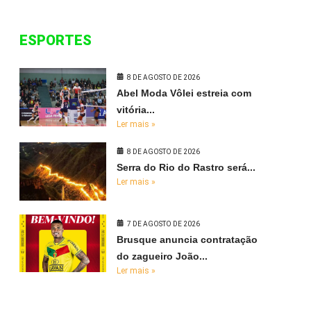
ESPORTES
8 DE AGOSTO DE 2026
Abel Moda Vôlei estreia com
vitória...
Ler mais »
8 DE AGOSTO DE 2026
Serra do Rio do Rastro será...
Ler mais »
7 DE AGOSTO DE 2026
Brusque anuncia contratação
do zagueiro João...
Ler mais »