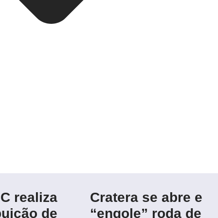
C realiza
Cratera se abre e
buição de
“engole” roda de