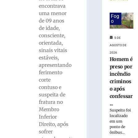
ferido
encontrava
após
desviar
uma menor
Fog
de
de 09 anos
o
cachorro
de idade,
e
consciente,
colidir
5 DE
orientada,
contra
AGOSTO DE
sinais vitais
poste
2026
estáveis,
no
Homem é
Bairro
apresentando
preso por
Águas
ferimento
incêndio
Claras
corte
criminos
5
contuso e
o após
de
suspeita de
agosto
confessar
de
fratura no
...
2026
Membro
Suspeito foi
Ler
localizado
Inferior
mais
em um
Direito, após
»
ponto de
sofrer
ônibus...