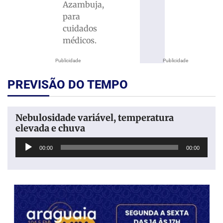
Azambuja,
para
cuidados
médicos.
Publicidade
Publicidade
PREVISÃO DO TEMPO
Nebulosidade variável, temperatura
elevada e chuva
Tocador
00:00
00:00
de
áudio