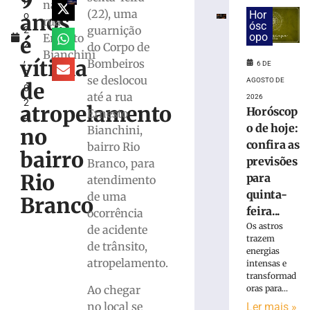
9
h
por
na
(22), uma
Hor
anos
o
incêndio
rua
ósc
guarnição
2
criminoso
opo
Ernesto
é
2
do Corpo de
após
Bianchini
,
confessar
vítima
Bombeiros
6 DE
2
o
se deslocou
AGOSTO DE
de
0
crime
até a rua
2026
2
à
atropelamento
Horóscop
Ernesto
4
Polícia
o de hoje:
Bianchini,
no
Militar
confira as
bairro Rio
5
bairro
previsões
Branco, para
de
agosto
Rio
para
atendimento
de
quinta-
2026
de uma
Branco
Ler
feira...
ocorrência
mais
Os astros
de acidente
trazem
»
de trânsito,
energias
atropelamento.
intensas e
transformad
Motorista
Ao chegar
oras para...
fica
no local se
Ler mais »