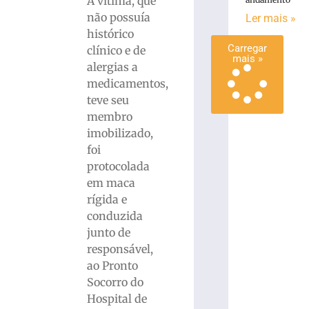
A vítima, que
mais
não possuía
Ler mais »
»
histórico
Carregar
clínico e de
mais »
alergias a
medicamentos,
teve seu
membro
imobilizado,
foi
protocolada
em maca
rígida e
conduzida
junto de
responsável,
ao Pronto
Socorro do
Hospital de