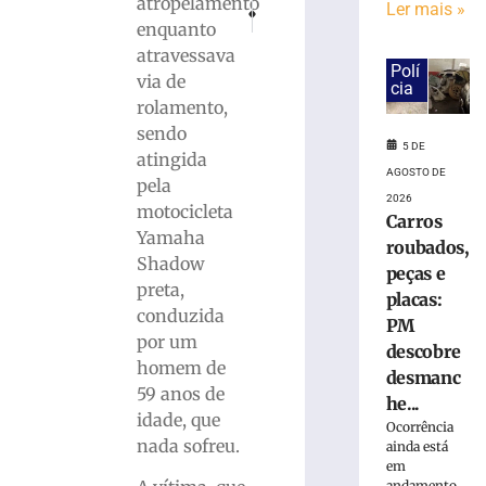
atropelamento
PRÓXIMO
ANTERIOR
Ler mais »
Carros
Passagem de carga superdimensionada causar
Central vence o Nanpe e é campeão
enquanto
roubados,
atravessava
peças
Polí
via de
e
cia
rolamento,
placas:
PM
sendo
5 DE
descobre
atingida
AGOSTO DE
desmanche
pela
clandestino
2026
motocicleta
Carros
às
Yamaha
margens
roubados,
Shadow
da
peças e
preta,
BR-
placas:
470
conduzida
PM
–
por um
descobre
VÍDEO
homem de
desmanc
5
59 anos de
he...
de
idade, que
agosto
Ocorrência
de
nada sofreu.
ainda está
2026
em
Ler
andamento