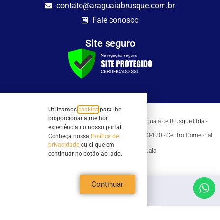
contato@araguaiabrusque.com.br
Fale conosco
Site seguro
Utilizamos
cookies
para lhe
proporcionar a melhor
Todos os direitos reservados - Sociedade Rádio Araguaia de Brusque Ltda -
experiência no nosso portal.
CNPJ 82.983.230/0001-82
Mathilde Hoffmann, 66 - Centro II, Brusque, SC - 88353-120 - Centro Comercial
Conheça nossa
Política de
Geschäftshaus - Sl 21/22
privacidade
ou clique em
Copyright © 2026 | Rádio Araguaia
continuar no botão ao lado.
Continuar