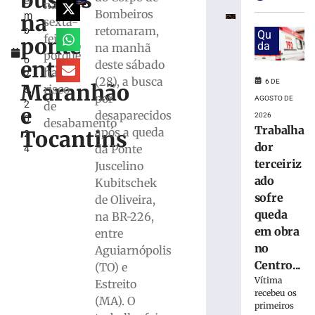
buscas
e
queda
na
Bombeiros
na
m
em
sexta-
retomaram,
b
obra
Qu
feira
ponte
r
da
na manhã
no
porque
o
Centro
entre
deste sábado
havia
2
Administrativ
(28), a busca
6 DE
Maranhão
risco
8,
da
por
AGOSTO DE
2
de
Havan
e
desaparecidos
2026
0
em
desabamento
Trabalha
após a queda
Tocantins
2
Brusque
dor
da Ponte
4
6
terceiriz
Juscelino
de
agosto
ado
Kubitschek
de
sofre
2026
de Oliveira,
Ler
queda
na BR-226,
mais
em obra
entre
»
no
Aguiarnópolis
Centro...
(TO) e
Vítima
Estreito
Funcionária
recebeu os
morre
(MA). O
primeiros