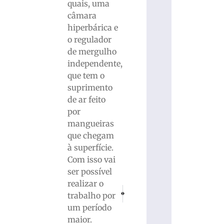
quais, uma
câmara
hiperbárica e
o regulador
de mergulho
independente,
que tem o
suprimento
de ar feito
por
mangueiras
que chegam
à superfície.
Com isso vai
ser possível
realizar o
PRÓXIMO
ANTERIOR
trabalho por
ATUALIZAÇÃO: Colisão entre moto e ônibu
Mulher sofre choque elétrico em 
um período
maior.