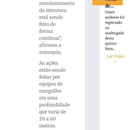
monitoramento
de...
da estrutura
Grave
está sendo
acidente foi
registrado
feito de
na
forma
madrugada
contínua”,
desta
quinta-
afirmou a
feira...
autarquia.
Ler mais
»
As ações
estão sendo
feitas por
equipes de
mergulho
em uma
profundidade
que varia de
20 a 60
metros.