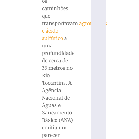
os
caminhões
que
transportavam
agrotóxicos
e ácido
sulfúrico
a
uma
profundidade
de cerca de
35 metros no
Rio
Tocantins. A
Agência
Nacional de
Águas e
Saneamento
Básico (ANA)
emitiu um
parecer