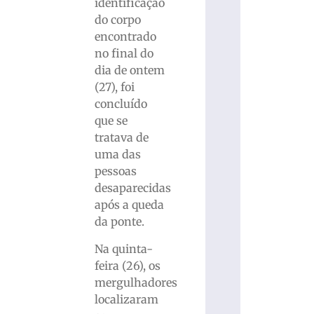
identificação
do corpo
encontrado
no final do
dia de ontem
(27), foi
concluído
que se
tratava de
uma das
pessoas
desaparecidas
após a queda
da ponte.
Na quinta-
feira (26), os
mergulhadores
localizaram