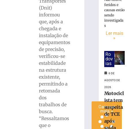
Transportes
fábrica
feridos e
(Dnit)
causas estão
de
informou
sendo
Itaquaquecetu
investigada
que, após a
(SP)
s
chegada e
é
Ler mais
extinto
instalação de
»
após
equipamentos
33
de precisão,
horas
Ro
verificou-se
dov
6
estabilidade
ias
de
agosto
na estrutura
de
6 DE
existente,
2026
AGOSTO DE
permitindo a
Ler
2026
retomada
mais
Motocicl
dos
»
ista tem
trabalhos de
suspeita
Carregar
busca.
mais »
de TCE
“Ressaltamos
após
que o
saída