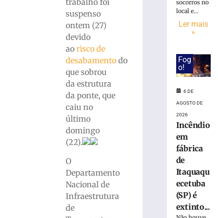
após
trabalho foi
socorros no
ônibus
local e...
suspenso
invadir
Ler mais
ontem (27)
restaurante
»
devido
às
ao
risco de
margens
Fog
desabamento
do
da
o!
BR-
que sobrou
116
da estrutura
em
6 DE
da ponte, que
Papanduva
AGOSTO DE
caiu no
6
2026
último
de
Incêndio
agosto
domingo
em
de
(22).
2026
fábrica
Ler
de
O
mais
Itaquaqu
Departamento
»
ecetuba
Nacional de
(SP) é
Infraestrutura
Incêndio
extinto...
de
em
Não houve