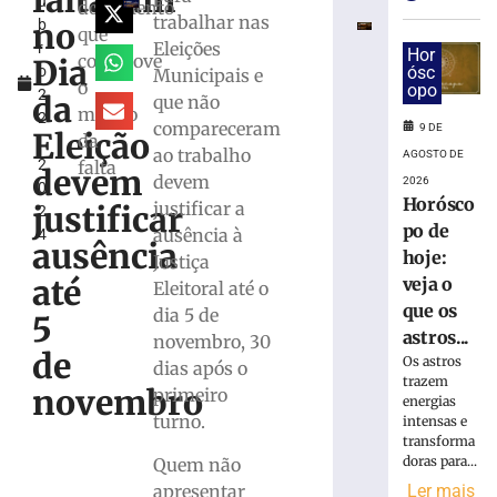
faltaram
u
veja
documento
trabalhar nas
no
b
o
que
Eleições
r
que
Hor
comprove
Dia
o
ósc
Municipais e
os
o
opo
2
astros
da
que não
motivo
2
reservam
compareceram
9 DE
Eleição
da
,
para
ao trabalho
AGOSTO DE
2
falta
domingo,
devem
devem
2026
0
09/08
Horósco
justificar a
justificar
2
9
po de
ausência à
4
de
ausência
agosto
hoje:
Justiça
de
até
veja o
Eleitoral até o
2026
que os
Ler
dia 5 de
5
astros...
mais
novembro, 30
de
Os astros
»
dias após o
trazem
novembro
primeiro
energias
turno.
intensas e
TSE
transforma
cria
doras para...
Quem não
conselho
apresentar
Ler mais