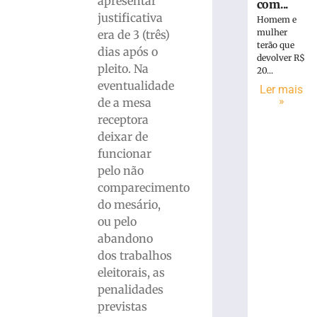
apresentar
com...
justificativa
Homem e
mulher
era de 3 (três)
terão que
dias após o
devolver R$
pleito. Na
20...
eventualidade
Ler mais
»
de a mesa
receptora
deixar de
funcionar
pelo não
comparecimento
do mesário,
ou pelo
abandono
dos trabalhos
eleitorais, as
penalidades
previstas