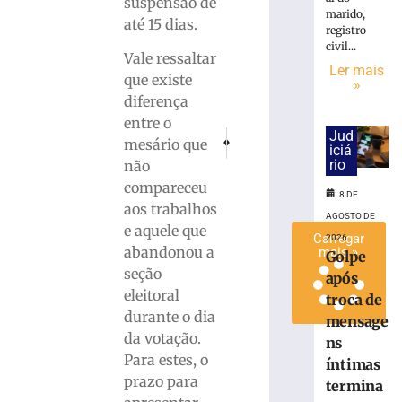
suspensão de
urnas
marido,
até 15 dias.
registro
eletrônicas
civil...
em
Vale ressaltar
Ler mais
SC
que existe
»
8
diferença
de
agosto
entre o
de
Jud
PRÓXIMO
ANTERIOR
mesário que
2026
iciá
Samae realiza capacitação para novos a
INTERCÂMBIO: Estudantes alemã
rio
não
Ler
compareceu
mais
8 DE
aos trabalhos
»
AGOSTO DE
e aquele que
Carregar
2026
abandonou a
mais »
Golpe
seção
após
eleitoral
troca de
durante o dia
mensage
da votação.
ns
Para estes, o
íntimas
prazo para
termina