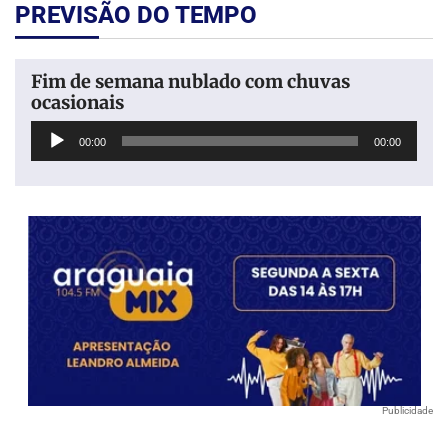
PREVISÃO DO TEMPO
Fim de semana nublado com chuvas
ocasionais
Tocador
00:00
00:00
de
áudio
Publicidade