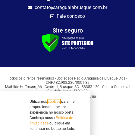
contato@araguaiabrusque.com.br
Fale conosco
Site seguro
Todos os direitos reservados - Sociedade Rádio Araguaia de Brusque Ltda -
CNPJ 82.983.230/0001-82
Mathilde Hoffmann, 66 - Centro II, Brusque, SC - 88353-120 - Centro Comercial
Geschäftshaus - Sl 21/22
Copyright © 2026 | Rádio Araguaia
Utilizamos
cookies
para lhe
proporcionar a melhor
experiência no nosso portal.
Conheça nossa
Política de
privacidade
ou clique em
continuar no botão ao lado.