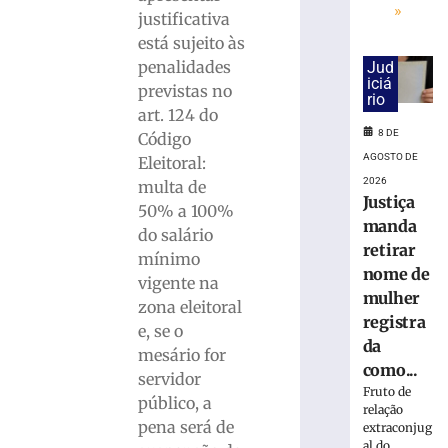
para
»
justificativa
monitorar
desinformaçã
está sujeito às
e
penalidades
Jud
iciá
IA
previstas no
rio
nas
art. 124 do
eleições
8 DE
Código
8
AGOSTO DE
Eleitoral:
de
agosto
2026
multa de
de
Justiça
50% a 100%
2026
manda
Ler
do salário
retirar
mais
mínimo
nome de
»
vigente na
mulher
zona eleitoral
registra
e, se o
TRE-
da
mesário for
SC
como...
servidor
realiza
Fruto de
distribuição
público, a
relação
de
pena será de
extraconjug
18.860
al do