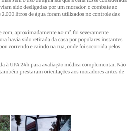
 mas sem o uso de água até que a cena fosse considerada
haviam sido desligadas por um morador, o combate ao
e 2.000 litros de água foram utilizados no controle das
 e com, aproximadamente 40 m², foi severamente
a havia sido retirada da casa por populares instantes
bou correndo e caindo na rua, onde foi socorrida pelos
zida à UPA 24h para avaliação médica complementar. Não
s também prestaram orientações aos moradores antes de