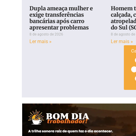
Dupla ameaça mulher e
Homem t
exige transferências
calçada, c
bancárias após carro
atropela
apresentar problemas
do Sul (S
8 de agosto de 2026
8 de agosto de
Ler mais »
Ler mais »
Ca