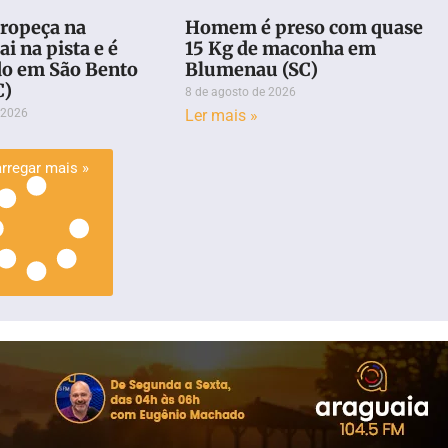
ropeça na
Homem é preso com quase
ai na pista e é
15 Kg de maconha em
do em São Bento
Blumenau (SC)
C)
8 de agosto de 2026
 2026
Ler mais »
rregar mais »