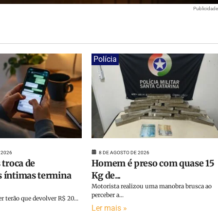
Publicidad
Polícia
 2026
8 DE AGOSTO DE 2026
 troca de
Homem é preso com quase 15
 íntimas termina
Kg de...
Motorista realizou uma manobra brusca ao
perceber a...
terão que devolver R$ 20...
Ler mais »