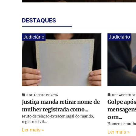
DESTAQUES
Judiciário
Judiciário
8 DE AGOSTO DE 2026
8 DE AGOSTO DE
Justiça manda retirar nome de
Golpe após
mulher registrada como...
mensagens
com...
Fruto de relação extraconjugal do marido,
registro civil...
Homem e mulher 
Ler mais »
Ler mais »