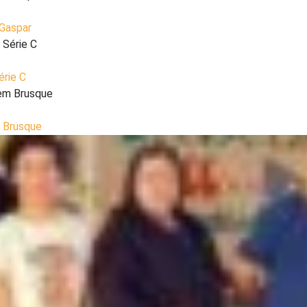
 Gaspar
érie C
m Brusque