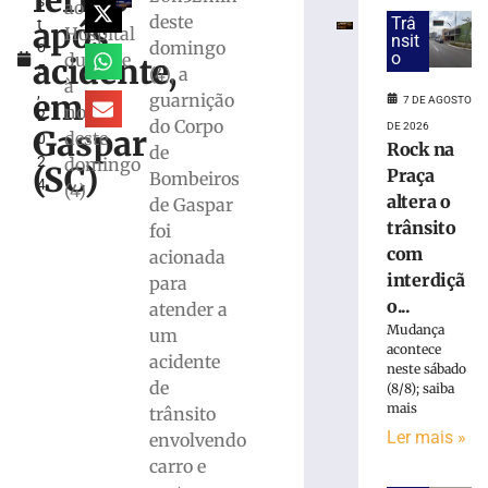
ferido
s
fica
ao
deste
Trâ
após
t
parcialmente
Hospital
nsit
domingo
o
submerso
o
durante
acidente,
5
(4), a
em
à
,
área
em
guarnição
7 DE AGOSTO
noite
2
de
do Corpo
DE 2026
Gaspar
deste
0
mangue
Rock na
de
2
domingo
na
(SC)
Praça
Bombeiros
4
SC-
(4)
altera o
de Gaspar
401
trânsito
foi
7
com
acionada
de
agosto
interdiçã
para
de
2026
o...
atender a
Ler
Mudança
um
acontece
mais
acidente
neste sábado
»
de
(8/8); saiba
mais
trânsito
Ler mais »
envolvendo
PF
prende
carro e