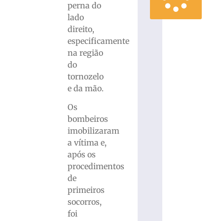
perna do
lado
direito,
especificamente
na região
do
tornozelo
e da mão.
Os
bombeiros
imobilizaram
a vítima e,
após os
procedimentos
de
primeiros
socorros,
foi