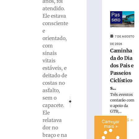
anos, foi
após
atendido.
bater
Pas
Ele estava
na
seio
consciente
traseira
e
de
ônibus
7 DE AGOSTO
orientado,
durante
DE 2026
com
desembarque
Caminha
sinais
de
da do Dia
vitais
passageira
dos Pais e
estáveis, e
7
Passeios
deitado de
de
Ciclístico
agosto
costas no
de
s...
asfalto,
2026
Três eventos
Ler
sem o
PRÓXIMO
ANTERIOR
contarão com
mais
capacete.
Fumaça em prédio mobiliza o Corpo de Bom
Caminhão e carro envolvem-se em ac
o apoio da
»
GTB;...
Ele
Ler mais »
relatava
Carregar
mais »
dor no
braço e na