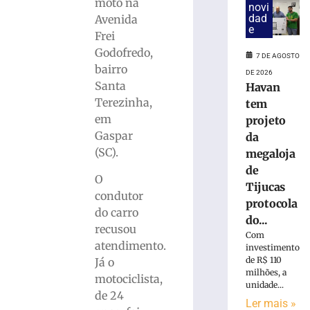
mulher
moto na
novi
suspeita
dad
Avenida
de
e
Frei
tráfico
Godofredo,
de
7 DE AGOSTO
bairro
pessoas
DE 2026
Santa
para
Havan
exploração
Terezinha,
tem
sexual
em
projeto
em
Gaspar
da
SC
(SC).
megaloja
7
de
de
O
agosto
Tijucas
de
condutor
protocola
2026
do carro
Ler
do...
recusou
mais
Com
atendimento.
investimento
»
de R$ 110
Já o
milhões, a
motociclista,
unidade...
Motociclista
de 24
Ler mais »
morre