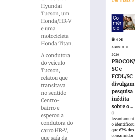
fica
Ler mais »
Hyundai
ferida
após
Tucson, um
Co
carro
Honda/HR-V
mér
colidir
cio
e uma
contra
motocicleta
poste
6 DE
Honda Titan.
em
AGOSTO DE
Gaspar
A condutora
2026
6
PROCON/
do veículo
de
SC e
Tucson,
agosto
de
FCDL/SC
relatou que
2026
divulgam
transitava
Ler
pesquisa
no sentido
mais
inédita
Centro-
»
sobre o...
bairro e
O
esperou a
Bombeiros
levantament
condutora do
o identificou
capturam
carro HR-V,
que 67% dos
jararacuçu
consumidor
que saía da
em