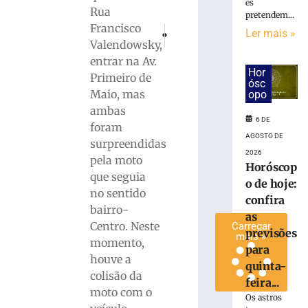
es
pátio
Rua
pretendem...
de
Francisco
PRÓXIMO
ANTERIOR
Ler mais »
residência
Senador Jorge Seif visita Acibr e fala sob
Homem tenta furto, é flagrado e a
Valendowsky,
no
entrar na Av.
Bairro
Hor
Primeiro de
Águas
ósc
Maio, mas
opo
Claras
ambas
6
6 DE
de
foram
agosto
AGOSTO DE
surpreendidas
de
2026
2026
pela moto
Horóscop
Ler
que seguia
o de hoje:
mais
no sentido
confira
»
bairro-
as
Centro. Neste
Carregar
previsões
mais »
momento,
para
houve a
quinta-
colisão da
feira...
moto com o
Os astros