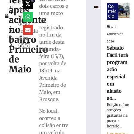
ferido
h
por
fim
dois carros e
Co
após
o
tráfico
da
mér
uma moto
1
após
cio
tarde
acidente
6
foi
PM
desta
,
atender
no
registrado
6 DE
segunda-
2
ocorrência
no fim da
AGOSTO DE
bairro
feira
0
de
tarde desta
2026
2
(15/7)
violência
Primeiro
Sábado
segunda-
4
doméstica
Fácil terá
feira (15/7),
de
em
program
por volta de
Itajaí
Maio
ação
18h01, na
6
especial
de
Avenida
agosto
em
Primeiro de
de
2026
alusão
Maio, em
Ler
ao...
Brusque.
mais
Edição reúne
atrações
No local,
»
gratuitas na
ocorreu a
praça e
colisão entre
horário...
Motorista
um veículo