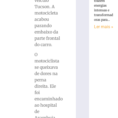
veículo
trazem
energias
Tucson. A
intensas e
motocicleta
transformad
acabou
oras para...
parando
Ler mais »
embaixo da
parte frontal
do carro.
O
motociclista
se queixava
de dores na
perna
direita. Ele
foi
encaminhado
ao hospital
de
Azambuja.