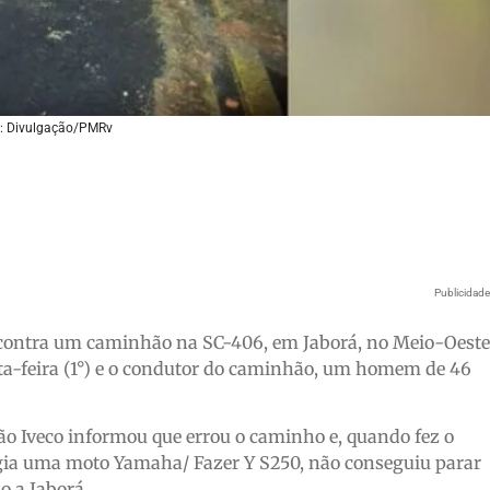
: Divulgação/PMRv
Publicidad
 contra um caminhão na SC-406, em Jaborá, no Meio-Oeste
nta-feira (1°) e o condutor do caminhão, um homem de 46
o Iveco informou que errou o caminho e, quando fez o
rigia uma moto Yamaha/ Fazer Y S250, não conseguiu parar
so a Jaborá.