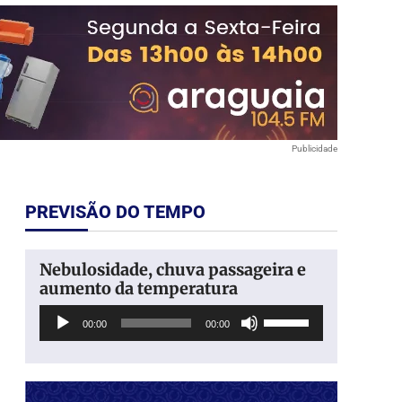
Publicidade
PREVISÃO DO TEMPO
Nebulosidade, chuva passageira e
aumento da temperatura
Tocador
Use
00:00
00:00
de
as
áudio
setas
para
cima