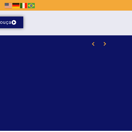
ouça
il de Brusque