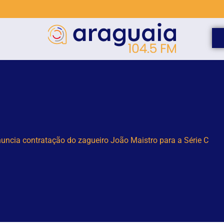
História termina nesta sexta-feira (7) com foco na tradição têxt