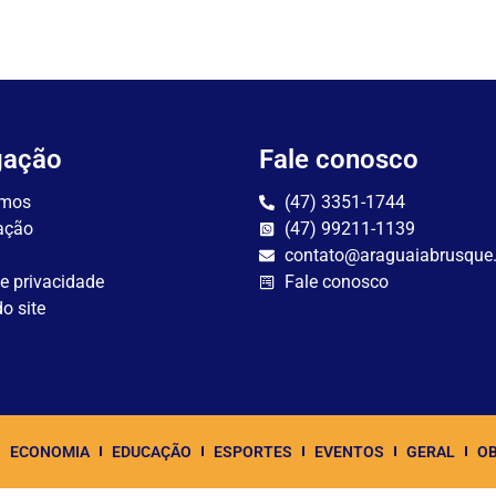
gação
Fale conosco
mos
(47) 3351-1744
ação
(47) 99211-1139
contato@araguaiabrusque
de privacidade
Fale conosco
o site
ECONOMIA
EDUCAÇÃO
ESPORTES
EVENTOS
GERAL
OB