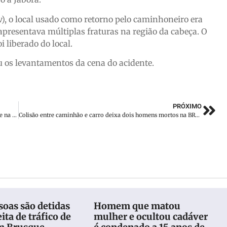
v), o local usado como retorno pelo caminhoneiro era
 apresentava múltiplas fraturas na região da cabeça. O
i liberado do local.
zou os levantamentos da cena do acidente.
PRÓXIMO
Indústria catarinense gera 47 mil vagas em 2024 e é destaque na criação recorde de empregos
Colisão entre caminhão e carro deixa dois homens mortos na BR-280, em Canoinhas
oas são detidas
Homem que matou
ita de tráfico de
mulher e ocultou cadáver