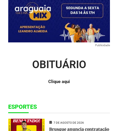
ou
para
baixo
para
aumentar
ou
diminuir
o
Publicidade
volume.
OBITUÁRIO
Clique aqui
ESPORTES
7 DE AGOSTO DE 2026
Brusque anuncia contratação