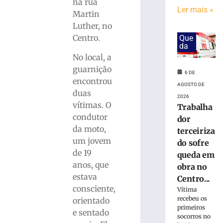
em
na rua
Ler mais »
obra
Martin
no
Luther, no
Centro
Centro.
Que
Administrativo
da
da
No local, a
Havan
guarnição
em
6 DE
encontrou
Brusque
AGOSTO DE
duas
6
2026
de
vítimas. O
Trabalha
agosto
condutor
dor
de
2026
da moto,
terceiriza
Ler
um jovem
do sofre
mais
de 19
queda em
»
anos, que
obra no
estava
Centro...
consciente,
Funcionária
Vítima
recebeu os
morre
orientado
primeiros
após
e sentado
socorros no
ônibus