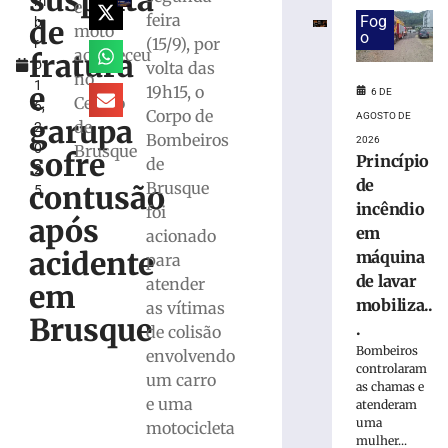
suspeita
m
em
e
feira
Fog
de
b
máquina
moto
o
(15/9), por
r
de
aconteceu
fratura
o
volta das
lavar
no
1
mobiliza
e
19h15, o
6 DE
Centro
6,
Bombeiros,
Corpo de
AGOSTO DE
garupa
de
2
em
Bombeiros
2026
0
Brusque
Brusque
sofre
Princípio
de
2
6
de
Brusque
contusão
5
de
incêndio
agosto
foi
após
de
em
acionado
2026
acidente
máquina
para
Ler
de lavar
atender
mais
em
mobiliza..
as vítimas
»
Brusque
.
de colisão
Bombeiros
envolvendo
Trabalhador
controlaram
um carro
terceirizado
as chamas e
e uma
sofre
atenderam
uma
queda
motocicleta
mulher...