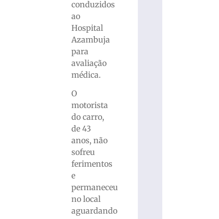
conduzidos
ao
Hospital
Azambuja
para
avaliação
médica.
O
motorista
do carro,
de 43
anos, não
sofreu
ferimentos
e
permaneceu
no local
aguardando