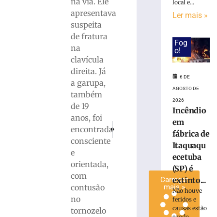
na via. Ele
local e...
invadir
apresentava
Ler mais »
restaurante
suspeita
às
de fratura
margens
Fog
na
da
o!
BR-
clavícula
116
direita. Já
6 DE
em
a garupa,
Papanduva
AGOSTO DE
também
2026
6
de 19
de
Incêndio
agosto
anos, foi
em
de
PRÓXIMO
ANTERIOR
encontrada
2026
fábrica de
Homem em surto ameaça mulher com faca a
Motociclista sofre queda, mas recu
consciente
Ler
Itaquaqu
e
mais
ecetuba
orientada,
»
(SP) é
com
extinto...
Carregar
contusão
mais »
Não houve
no
feridos e
causas estão
tornozelo
sendo