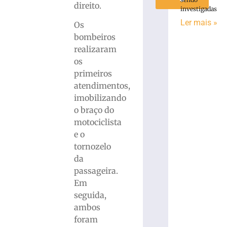
direito.
investigadas
Ler mais »
Os
bombeiros
realizaram
os
primeiros
atendimentos,
imobilizando
o braço do
motociclista
e o
tornozelo
da
passageira.
Em
seguida,
ambos
foram