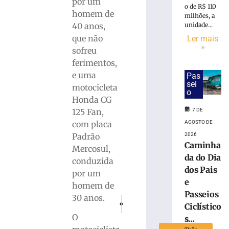
por um
o de R$ 110
perna
homem de
milhões, a
amputada
40 anos,
unidade...
após
que não
Ler mais
ser
»
sofreu
atropelada
pelo
ferimentos,
ex-
e uma
Pas
companheiro
sei
motocicleta
o
no
Honda CG
Alto
125 Fan,
7 DE
Vale
com placa
AGOSTO DE
do
Padrão
2026
Itajaí
Caminha
Mercosul,
7
da do Dia
de
conduzida
agosto
dos Pais
por um
de
2026
e
homem de
Ler
Passeios
30 anos.
PRÓXIMO
ANTERIOR
mais
Ciclístico
Mulher sofre ferimento na mão após agress
Animais domésticos terão direito 
»
O
s...