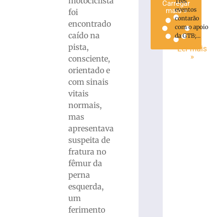
motociclista
Três
Carregar
eventos
mais »
foi
contarão
encontrado
com o apoio
caído na
da GTB;...
pista,
Ler mais
»
consciente,
orientado e
com sinais
vitais
normais,
mas
apresentava
suspeita de
fratura no
fêmur da
perna
esquerda,
um
ferimento