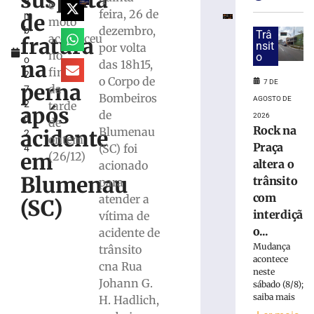
suspeita
e
bater
e
feira, 26 de
de
m
na
moto
dezembro,
b
traseira
Trâ
aconteceu
fratura
r
nsit
por volta
de
no
o
o
ônibus
na
das 18h15,
fim
2
durante
o Corpo de
7 DE
perna
da
7,
desembarque
Bombeiros
AGOSTO DE
2
tarde
de
após
de
2026
0
passageira
de
Rock na
Blumenau
acidente
2
ontem
7
Praça
(SC) foi
4
de
em
(26/12)
agosto
altera o
acionado
de
Blumenau
trânsito
para
2026
Ler
com
atender a
(SC)
mais
interdiçã
vítima de
»
o...
acidente de
Mudança
trânsito
acontece
cna Rua
Idoso
neste
Johann G.
morre
sábado (8/8);
saiba mais
após
H. Hadlich,