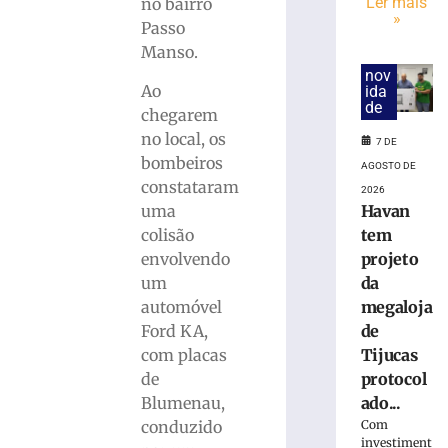
colisão
Ler mais
no bairro
»
frontal
Passo
entre
Manso.
carro
nov
e
Ao
ida
caminhão
de
chegarem
na
no local, os
7 DE
BR-
bombeiros
280
AGOSTO DE
constataram
2026
7
de
uma
Havan
agosto
colisão
tem
de
2026
envolvendo
projeto
Ler
um
da
mais
automóvel
megaloja
»
Ford KA,
de
com placas
Tijucas
de
protocol
Mulher
tem
Blumenau,
ado...
parte
conduzido
Com
da
investiment