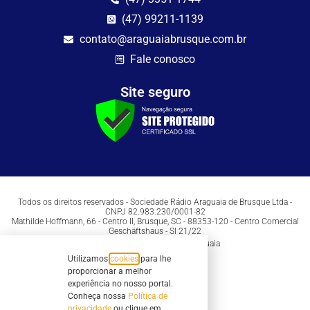
(47) 99211-1139
contato@araguaiabrusque.com.br
Fale conosco
Site seguro
Todos os direitos reservados - Sociedade Rádio Araguaia de Brusque Ltda -
CNPJ 82.983.230/0001-82
Mathilde Hoffmann, 66 - Centro II, Brusque, SC - 88353-120 - Centro Comercial
Geschäftshaus - Sl 21/22
Copyright © 2026 | Rádio Araguaia
Utilizamos
cookies
para lhe
proporcionar a melhor
experiência no nosso portal.
Conheça nossa
Política de
privacidade
ou clique em