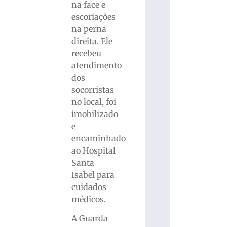
na face e
escoriações
na perna
direita. Ele
recebeu
atendimento
dos
socorristas
no local, foi
imobilizado
e
encaminhado
ao Hospital
Santa
Isabel para
cuidados
médicos.
A Guarda