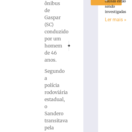
causas estão
ônibus
sendo
de
investigadas
Gaspar
Ler mais »
(SC)
conduzido
por um
PRÓXIMO
ANTERIOR
homem
Motorista fica ferido após colisão traseira 
Justiça Eleitoral anuncia mudança 
de 46
anos.
Segundo
a
polícia
rodoviária
estadual,
o
Sandero
transitava
pela