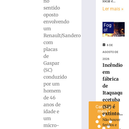
no
local e...
invadir
sentido
Ler mais »
restaurante
oposto
às
envolvendo
margens
Fog
um
da
o!
BR-
Renault/Sandero
116
com
6 DE
em
placas
Papanduva
AGOSTO DE
de
2026
6
Gaspar
de
Incêndio
agosto
(SC)
em
de
conduzido
2026
fábrica
por um
Ler
de
homem
mais
Itaquaqu
de 46
»
ecetuba
anos de
(SP) é
Carregar
idade e
mais »
extinto...
um
Não houve
micro-
feridos e