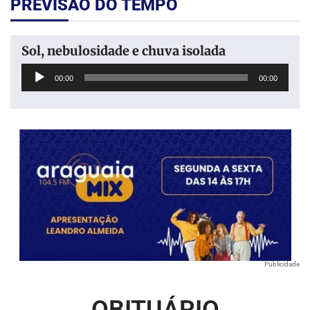
PREVISÃO DO TEMPO
Sol, nebulosidade e chuva isolada
Tocador
00:00
00:00
de
áudio
Publicidade
OBITUÁRIO