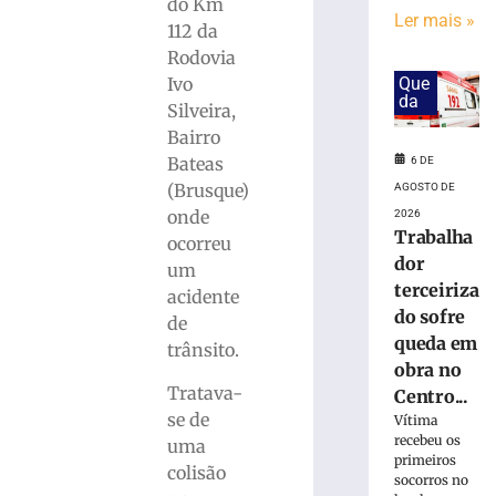
em
do Km
Ler mais »
obra
112 da
no
Rodovia
Centro
Ivo
Que
Administrativo
da
Silveira,
da
Bairro
Havan
em
Bateas
6 DE
Brusque
(Brusque)
AGOSTO DE
6
onde
2026
de
Trabalha
ocorreu
agosto
dor
de
um
2026
terceiriza
acidente
Ler
do sofre
de
mais
queda em
trânsito.
»
obra no
Tratava-
Centro...
se de
Funcionária
Vítima
recebeu os
morre
uma
primeiros
após
colisão
socorros no
ônibus