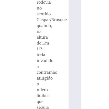
rodovia
no
sentido
Gaspar/Brusque
quando,
na
altura
do Km
112,
teria
invadido
a
contramão
atingido
o
micro-
ônibus
que
seguia