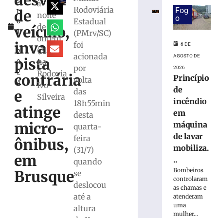
desviar
s
em
à
Rodoviária
Fog
de
t
máquina
noite
o
Estadual
o
de
de
veículo,
1
(PMrv/SC)
lavar
ontem
,
mobiliza
invade
foi
6 DE
(31/7)
2
Bombeiros,
acionada
AGOSTO DE
pista
na
0
em
por
2026
2
Rodovia
Brusque
contrária
Princípio
volta
4
Ivo
6
de
das
e
de
Silveira
incêndio
agosto
18h55min
atinge
de
em
desta
2026
micro-
máquina
quarta-
Ler
de lavar
feira
mais
ônibus,
mobiliza.
(31/7)
»
em
..
quando
Bombeiros
Brusque
se
Trabalhador
controlaram
deslocou
terceirizado
as chamas e
até a
sofre
atenderam
uma
queda
altura
mulher...