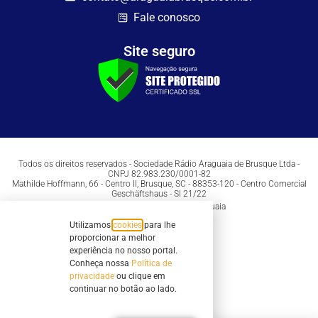
Fale conosco
Site seguro
Todos os direitos reservados - Sociedade Rádio Araguaia de Brusque Ltda -
CNPJ 82.983.230/0001-82
Mathilde Hoffmann, 66 - Centro II, Brusque, SC - 88353-120 - Centro Comercial
Geschäftshaus - Sl 21/22
Copyright © 2026 | Rádio Araguaia
Utilizamos
cookies
para lhe
proporcionar a melhor
experiência no nosso portal.
Conheça nossa
Política de
privacidade
ou clique em
continuar no botão ao lado.