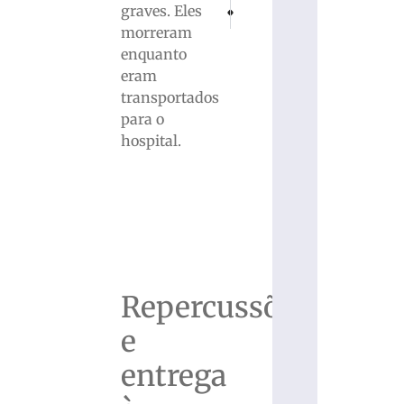
PRÓXIMO
ANTERIOR
graves. Eles
Futebol Suíco começa com emoção nos 
Barateiro Havan Futsal recebe 
morreram
enquanto
eram
transportados
para o
hospital.
Repercussões
e
entrega