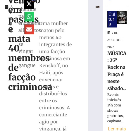
veneno
2
preventivam
de
em
7,
por
chenille
2
suspeita
Cul
para
pastéis
0
tur
de
envenenar
Uma mulher
a
2
tortura
e
alimentos
matou pelo
5
contra
7 DE
mata
e
menos 40
filho
AGOSTO DE
se
integrantes de
de
40
2026
5
vingar
uma facção
MÚSICA
membros
anos
de
criminosa em
: 25º
em
de
gangue
Kenskoff, no
Rock na
SC
Haiti, após
Praça é
facção
7
envenenar
neste
de
criminosa
agosto
pastéis e
sábado...
de
distribuí-los
2026
Evento
inicia às
entre os
Ler
14h com
criminosos. A
mais
shows
comerciante
»
gratuitos,
capivara...
agiu por
vingança, já
Ler mais