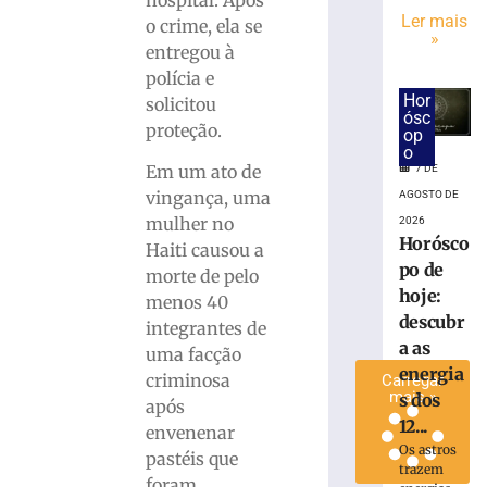
entre
Ler mais
o crime, ela se
»
veículos
entregou à
mobiliza
polícia e
GTB
Hor
solicitou
no
ósc
proteção.
bairro
op
o
Santa
Em um ato de
7 DE
Rita
vingança, uma
AGOSTO DE
7
de
mulher no
2026
agosto
Horósco
Haiti causou a
de
po de
2026
morte de pelo
Ler
hoje:
menos 40
mais
descubr
integrantes de
»
a as
uma facção
energia
criminosa
Carregar
mais »
s dos
após
12...
envenenar
Os astros
pastéis que
trazem
foram