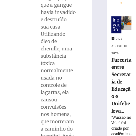
Polícia
»
que a gangue
Militar
havia invadido
apreende
mais
e destruído
Ino
vaç
de
sua casa.
ão
11
Utilizando
quilos
7 DE
óleo de
de
AGOSTO DE
chenille, uma
drogas
2026
substância
em
Parceria
tóxica
Gaspar
entre
(SC)
normalmente
Secretar
usada no
7
ia de
de
controle de
agosto
Educaçã
de
lagartas, ela
o e
2026
causou
Ler
Unifebe
convulsões
mais
leva...
nos homens,
»
“Missão no
que morreram
Vale” foi
a caminho do
criado por
acadêmicos
Colisão
hospital. Após