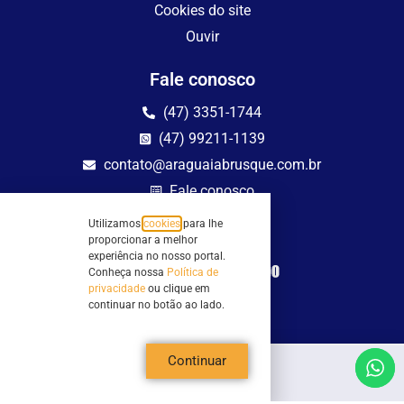
Cookies do site
Ouvir
Fale conosco
(47) 3351-1744
(47) 99211-1139
contato@araguaiabrusque.com.br
Fale conosco
Utilizamos
cookies
para lhe
Site seguro
proporcionar a melhor
experiência no nosso portal.
Conheça nossa
Política de
privacidade
ou clique em
continuar no botão ao lado.
Continuar
Todos os direitos reservados - Sociedade Rádio Araguaia de Brusque Ltda -
CNPJ 82.983.230/0001-82
Mathilde Hoffmann, 66 - Centro II, Brusque, SC - 88353-120 - Centro Comercial