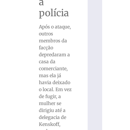
à
polícia
Após o ataque,
outros
membros da
facção
depredaram a
casa da
comerciante,
mas ela já
havia deixado
o local. Em vez
de fugir, a
mulher se
dirigiu até a
delegacia de
Kenskoff,