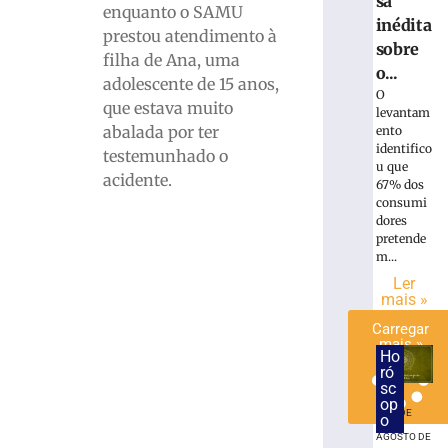
sa
enquanto o SAMU
pátio
inédita
prestou atendimento à
de
sobre
residência
filha de Ana, uma
o...
no
adolescente de 15 anos,
O
Bairro
que estava muito
levantam
Águas
abalada por ter
ento
Claras
identifico
testemunhado o
u que
6
acidente.
de
67% dos
agosto
consumi
de
dores
2026
pretende
Ler
m...
mais
Ler
»
mais »
Carregar
mais »
Ho
ró
sc
op
6 DE
o
AGOSTO DE