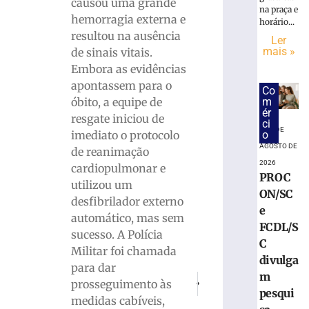
fica
causou uma grande
na praça e
ferida
hemorragia externa e
horário...
após
resultou na ausência
Ler
carro
mais »
de sinais vitais.
colidir
Embora as evidências
contra
apontassem para o
poste
Co
em
m
óbito, a equipe de
ér
Gaspar
resgate iniciou de
ci
6 DE
6
o
imediato o protocolo
de
AGOSTO DE
de reanimação
agosto
2026
de
cardiopulmonar e
2026
PROC
utilizou um
Ler
ON/SC
desfibrilador externo
mais
e
automático, mas sem
»
FCDL/S
sucesso. A Polícia
C
Militar foi chamada
divulga
Bombeiros
para dar
m
capturam
PRÓXIMO
ANTERIOR
prosseguimento às
jararacuçu
Cai avião com 62 pessoas a bordo 
Colisão entre carro e mo
pesqui
medidas cabíveis,
em