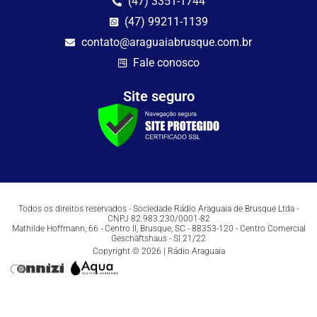
(47) 3351-1744
(47) 99211-1139
contato@araguaiabrusque.com.br
Fale conosco
Site seguro
Todos os direitos reservados - Sociedade Rádio Araguaia de Brusque Ltda -
CNPJ 82.983.230/0001-82
Mathilde Hoffmann, 66 - Centro II, Brusque, SC - 88353-120 - Centro Comercial
Geschäftshaus - Sl 21/22
Copyright © 2026 | Rádio Araguaia