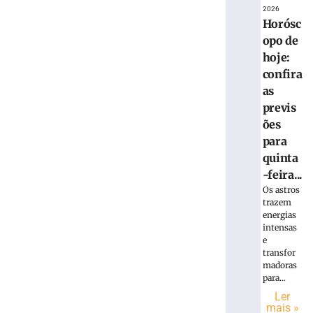
2026
Horósc
opo de
hoje:
confira
as
previs
ões
para
quinta
-feira...
Os astros
trazem
energias
intensas
e
transfor
madoras
para...
Ler
mais »