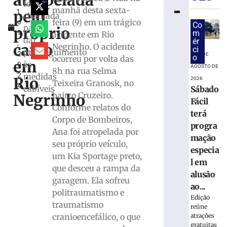
atropelada
s
por
foi
manhã desta sexta-
pelo
t
tráfico
chamada
feira (9) em um trágico
o
após
Co
para
próprio
9
m
acidente em Rio
PM
dar
ér
,
atender
carro
Negrinho. O acidente
ci
prosseguimento
2
ocorrência
6 DE
o
ocorreu por volta das
em
às
0
de
AGOSTO DE
8h na rua Selma
2
medidas
violência
Rio
2026
Teixeira Granosk, no
4
doméstica
cabíveis
Sábado
bairro Cruzeiro.
Negrinho
em
Fácil
Conforme relatos do
Itajaí
terá
Corpo de Bombeiros,
6
progra
de
Ana foi atropelada por
mação
agosto
seu próprio veículo,
de
especia
2026
um Kia Sportage preto,
l em
Ler
que desceu a rampa da
alusão
mais
garagem. Ela sofreu
ao...
»
politraumatismo e
Edição
traumatismo
reúne
Motorista
atrações
cranioencefálico, o que
gratuitas