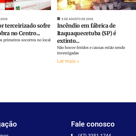
 2026
6 DE AGOSTO DE 2026
r terceirizado sofre
Incêndio em fábrica de
bra no Centro...
Itaquaquecetuba (SP) é
extinto...
s primeiros socorros no local
Não houve feridos e causas estão sendo
investigadas
Ler mais »
gação
Fale conosco
mos
(47) 3351-1744