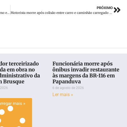
PRÓXIMO
SC tem 10 casos confirmados de Mpox, doença declarada como emergência sanitária global pela OMS
Motorista morre após colisão entre carro e caminhão carregado de madeira na SC-477
or terceirizado
Funcionária morre após
eda em obra no
ônibus invadir restaurante
dministrativo da
às margens da BR-116 em
m Brusque
Papanduva
 2026
6 de agosto de 2026
Ler mais »
rregar mais »