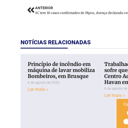
ANTERIOR
NOTÍCIAS RELACIONADAS
Princípio de incêndio em
Trabalhad
máquina de lavar mobiliza
sofre qu
Bombeiros, em Brusque
Centro A
Havan e
6 de agosto de 2026
Ler mais »
6 de agosto de
Ler mais »
Ca