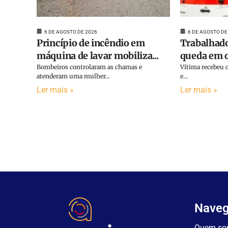
6 DE AGOSTO DE 2026
6 DE AGOSTO DE
Princípio de incêndio em
Trabalhado
máquina de lavar mobiliza...
queda em o
Bombeiros controlaram as chamas e
Vítima recebeu o
atenderam uma mulher...
e...
Ler mais »
Ler mais »
Nave
Quem so