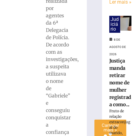
realizada
Ler mais »
Dupla
por
ameaça
agentes
mulher
Jud
da 6ª
e
iciá
rio
Delegacia
exige
transferências
de Polícia.
8 DE
bancárias
De acordo
AGOSTO DE
após
com as
2026
carro
investigações,
Justiça
apresentar
a suspeita
manda
problemas
utilizava
retirar
8
o nome
de
nome de
agosto
de
mulher
de
2026
“Gabriele”
registrad
Ler
e
a como...
mais
conseguiu
Fruto de
»
relação
conquistar
extraconjug
a
Carregar
al do
mais »
confiança
marido,