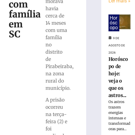
gás
Ler mais »
morava
com
em
havia
família
creche
cerca de
Hor
mobiliza
em
ósc
14 meses
bombeiros
opo
com uma
SC
e
família
deixa
9 DE
sete
no
AGOSTO DE
adultos
distrito
2026
com
Horósco
de
sintomas
po de
Pirabeiraba,
em
hoje:
na zona
Araquari
veja o
rural do
9
que os
município.
de
agosto
astros...
de
A prisão
2026
Os astros
ocorreu
trazem
Ler
energias
na terça-
mais
intensas e
feira (2) e
»
transformad
foi
oras para...