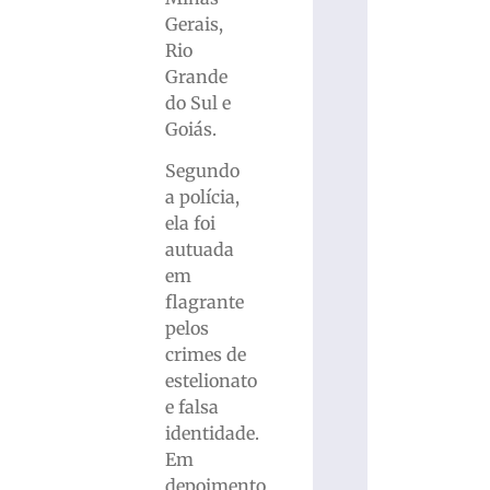
Gerais,
Rio
Grande
do Sul e
Goiás.
Segundo
a polícia,
ela foi
autuada
em
flagrante
pelos
crimes de
estelionato
e falsa
identidade.
Em
depoimento,