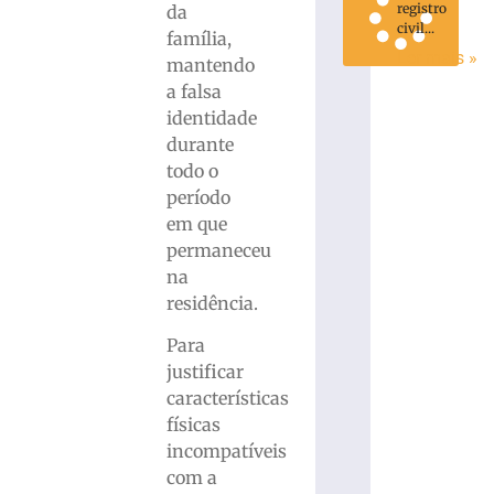
registro
da
civil...
família,
Ler mais »
mantendo
a falsa
identidade
durante
todo o
período
em que
permaneceu
na
residência.
Para
justificar
características
físicas
incompatíveis
com a