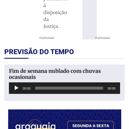
à
disposição
da
Justiça.
Publicidade
Publicidade
PREVISÃO DO TEMPO
Fim de semana nublado com chuvas
ocasionais
Tocador
00:00
00:00
de
áudio