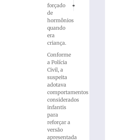
PRÓXIMO
ANTERIOR
forçado
Mais de 50 Kg de drogas são apreendidos a
Secretário projeta concurso, câmer
de
hormônios
quando
era
criança.
Conforme
a Polícia
Civil, a
suspeita
adotava
comportamentos
considerados
infantis
para
reforçar a
versão
apresentada