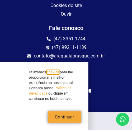
Cookies do site
Ouvir
Fale conosco
(47) 3351-1744
(47) 99211-1139
contato@araguaiabrusque.com.br
Fale conosco
Utilizamos
cookies
para lhe
Site seguro
proporcionar a melhor
experiência no nosso portal.
Conheça nossa
Política de
privacidade
ou clique em
continuar no botão ao lado.
Continuar
Todos os direitos reservados - Sociedade Rádio Araguaia de Brusque Ltda -
CNPJ 82.983.230/0001-82