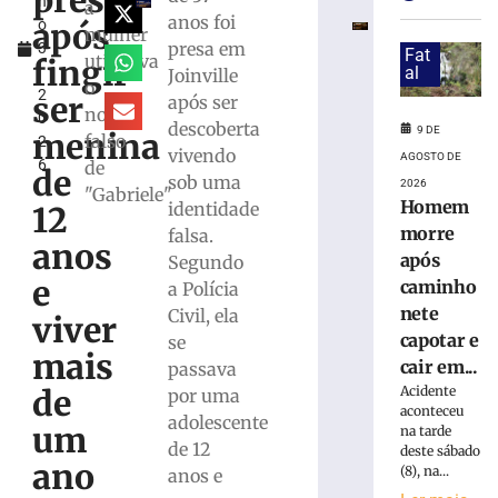
presa
h
caminhonete
a
anos foi
após
o
capotar
mulher
presa em
3
e
Fat
utilizava
fingir
,
al
Joinville
cair
o
2
em
ser
após ser
nome
0
curso
descoberta
9 DE
menina
falso
2
d’água
vivendo
AGOSTO DE
6
de
em
de
sob uma
2026
São
"Gabriele"
Homem
identidade
12
Joaquim
morre
falsa.
9
anos
após
Segundo
de
agosto
e
caminho
a Polícia
de
2026
nete
Civil, ela
viver
Ler
capotar e
se
mais
mais
cair em...
passava
»
Acidente
de
por uma
aconteceu
adolescente
um
na tarde
de 12
Vazamento
deste sábado
ano
(8), na...
de
anos e