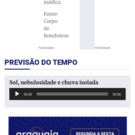
médica.
Fonte:
Corpo
de
Bombeiros
Publicidade
Publicidade
PREVISÃO DO TEMPO
Sol, nebulosidade e chuva isolada
Tocador
00:00
00:00
de
áudio