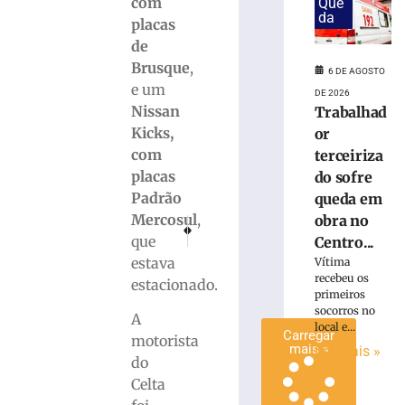
com
Que
invadir
da
placas
restaurante
de
às
Brusque
,
margens
6 DE AGOSTO
e um
da
DE 2026
BR-
Nissan
Trabalhad
116
Kicks,
or
em
com
terceiriza
Papanduva
placas
do sofre
6
Padrão
queda em
de
agosto
Mercosul
,
obra no
PRÓXIMO
ANTERIOR
de
que
Incêndio atinge residência no Centro de Penha 
Pedestre é atropelado na madrugada des
Centro...
2026
estava
Vítima
Ler
recebeu os
estacionado.
mais
primeiros
»
socorros no
A
local e...
Carregar
motorista
mais »
Ler mais »
do
Celta