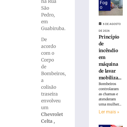
em
na Rua
Fog
obra
o
São
no
Pedro,
Centro
em
Administrativo
6 DE AGOSTO
Guabiruba.
da
DE 2026
Havan
Princípio
De
em
de
acordo
Brusque
incêndio
com o
6
em
de
Corpo
agosto
máquina
de
de
de lavar
2026
Bombeiros,
mobiliza...
Ler
a
Bombeiros
mais
colisão
controlaram
»
traseira
as chamas e
atenderam
envolveu
uma mulher...
um
Funcionária
Ler mais »
morre
Chevrolet
após
Celta ,
ônibus