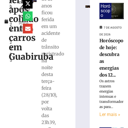
ferida
u
em
noite
anos
Horó
após
b
máquina
desta
scop
ficou
r
de
o
terça-
colisão
o
ferida
lavar
feira
2
mobiliza
entre
em um
7 DE AGOSTO
(28/10)
9
Bombeiros,
acidente
carros
DE 2026
,
em
de
Horóscopo
2
Brusque
em
trânsito
de hoje:
0
6
registrado
Guabiruba
descubra
2
de
agosto
na
5
as
de
noite
energias
2026
desta
Ler
dos 12...
terça-
mais
Os astros
trazem
feira
»
energias
(28/10),
intensas e
por
transformador
Trabalhador
as para...
volta
terceirizado
Ler mais »
das
sofre
queda
23h39,