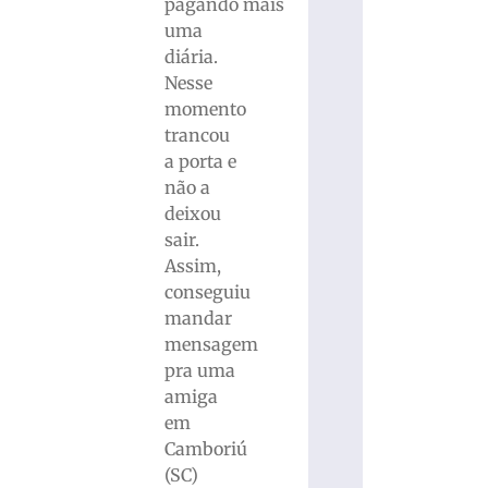
pagando mais
uma
diária.
Nesse
momento
trancou
a porta e
não a
deixou
sair.
Assim,
conseguiu
mandar
mensagem
pra uma
amiga
em
Camboriú
(SC)