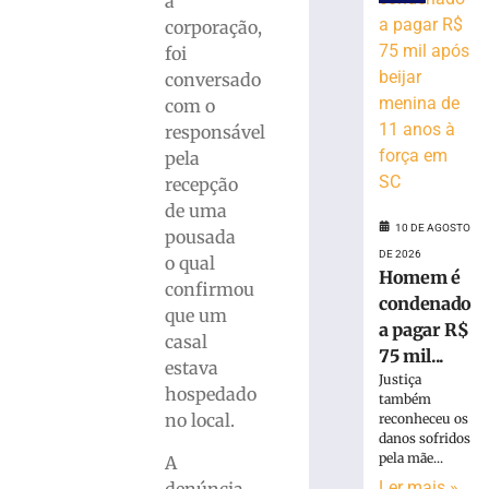
a
faixa
corporação,
e
provoca
foi
filas
conversado
na
com o
BR-
responsável
101
pela
em
recepção
Araquari
de uma
10
10 DE AGOSTO
de
pousada
agosto
DE 2026
o qual
de
Homem é
2026
confirmou
condenado
Ler
que um
a pagar R$
mais
casal
75 mil...
»
estava
Justiça
hospedado
também
no local.
reconheceu os
Pai
danos sofridos
é
pela mãe...
A
preso
Ler mais »
denúncia