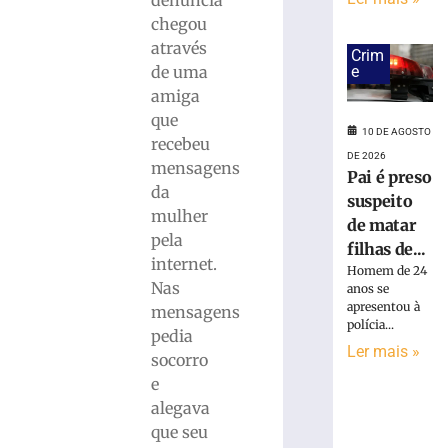
suspeito
de
chegou
matar
através
Crim
filhas
de uma
e
de
amiga
3
que
e
10 DE AGOSTO
recebeu
5
DE 2026
mensagens
anos
Pai é preso
e
da
suspeito
esconder
mulher
de matar
corpos
pela
filhas de...
dentro
internet.
Homem de 24
de
Nas
anos se
carro
apresentou à
mensagens
em
polícia...
pedia
SP
Ler mais »
socorro
10
de
e
agosto
alegava
de
2026
que seu
Ler