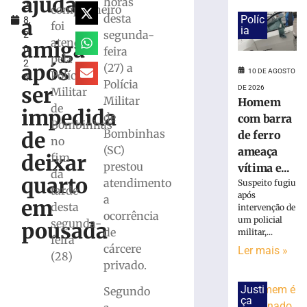
ajuda
horas
2
de
companheiro
desta
Políc
a
8,
ferro
foi
ia
segunda-
2
ameaça
atendida
amiga
0
feira
vítima
pela
2
e
após
(27) a
10 DE AGOSTO
Polícia
4
danifica
Polícia
ser
DE 2026
Militar
veículo
Militar
Homem
de
em
impedida
de
com barra
Itapema
Bombinhas
Bombinhas
de
de ferro
no
10
(SC)
ameaça
de
deixar
fim
agosto
prestou
vítima e...
de
da
quarto
atendimento
2026
Suspeito fugiu
tarde
após
Ler
a
em
desta
intervenção de
mais
ocorrência
um policial
segunda-
pousada
»
de
militar,...
feira
cárcere
Ler mais »
(28)
privado.
Caminhão
tomba,
Justi
Segundo
interdita
ça