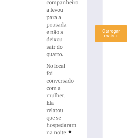
companheiro
mais
a levou
»
para a
pousada
Carregar
e não a
mais »
deixou
sair do
quarto.
No local
foi
conversado
com a
mulher.
Ela
relatou
que se
hospedaram
PRÓXIMO
ANTERIOR
na noite
Criança morre após colisão na BR-282, em Á
Ventania provoca curto-circuito em 