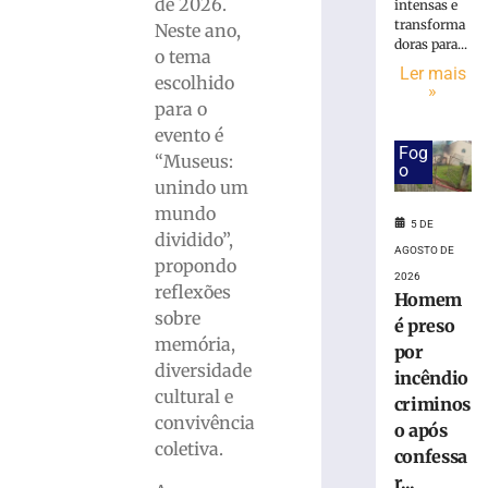
de 2026.
intensas e
Nove
transforma
Neste ano,
estabelecimen
doras para...
o tema
participam
Ler mais
escolhido
»
da
para o
primeira
evento é
edição
Fog
do
“Museus:
o
Guabiruba
unindo um
Sabores
mundo
5 DE
5
dividido”,
de
AGOSTO DE
propondo
agosto
2026
de
reflexões
Homem
2026
sobre
Ler
é preso
memória,
mais
por
diversidade
»
incêndio
cultural e
criminos
convivência
o após
História
coletiva.
confessa
que
nos
r...