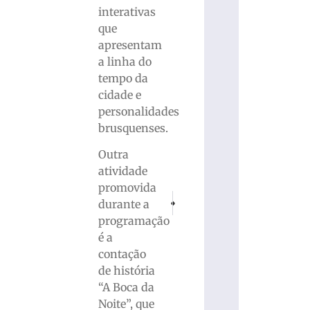
interativas
que
apresentam
a linha do
tempo da
cidade e
personalidades
brusquenses.
Outra
atividade
promovida
PRÓXIMO
ANTERIOR
durante a
Ações integradas resultam na apreensão
Casal é encontrado morto dentr
programação
é a
contação
de história
“A Boca da
Noite”, que