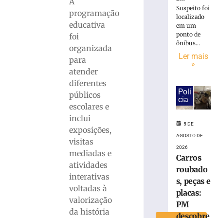
A
une:
Suspeito foi
programação
evento
localizado
educativa
em um
no
ponto de
foi
Museu
ônibus...
organizada
Casa
Ler mais
de
para
»
Brusque
atender
encerra
diferentes
comemoraçõe
Polí
públicos
de
cia
escolares e
4
inclui
de
5 DE
exposições,
agosto
AGOSTO DE
visitas
5
2026
de
mediadas e
Carros
agosto
atividades
de
roubado
2026
interativas
s, peças e
Ler
voltadas à
placas:
mais
valorização
PM
»
da história
descobre