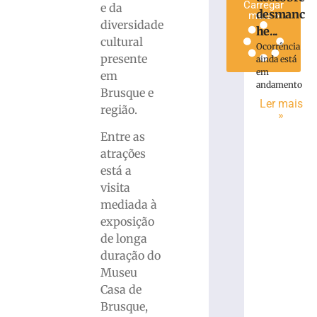
Carregar
e da
desmanc
mais »
diversidade
he...
cultural
Ocorrência
presente
ainda está
em
em
andamento
Brusque e
Ler mais
região.
»
Entre as
atrações
está a
visita
mediada à
exposição
de longa
duração do
Museu
Casa de
Brusque,