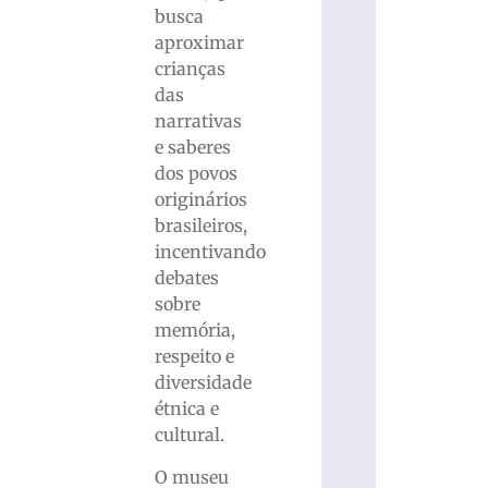
busca
aproximar
crianças
das
narrativas
e saberes
dos povos
originários
brasileiros,
incentivando
debates
sobre
memória,
respeito e
diversidade
étnica e
cultural.
O museu