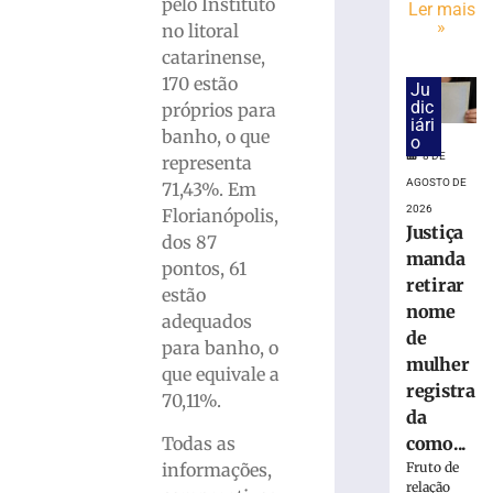
DA
pelo Instituto
Ler mais
CERVEJA:
»
no litoral
Médico
catarinense,
fala
170 estão
Ju
sobre
dic
próprios para
consumo
iári
banho, o que
moderado
o
8 DE
representa
7
de
AGOSTO DE
71,43%. Em
agosto
2026
Florianópolis,
de
Justiça
2026
dos 87
Ler
manda
pontos, 61
mais
retirar
estão
»
nome
adequados
de
para banho, o
mulher
Hospital
que equivale a
registra
atualiza
70,11%.
da
estado
de
Todas as
como...
saúde
informações,
Fruto de
de
relação