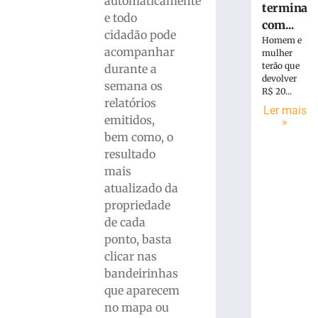
automaticamente
termina
e todo
com...
cidadão pode
Homem e
acompanhar
mulher
terão que
durante a
devolver
semana os
R$ 20...
relatórios
Ler mais
emitidos,
»
bem como, o
resultado
mais
atualizado da
propriedade
de cada
ponto, basta
clicar nas
bandeirinhas
que aparecem
no mapa ou