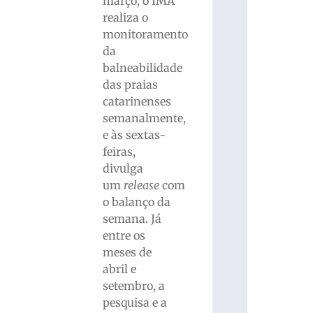
março, o IMA
realiza o
monitoramento
da
balneabilidade
das praias
catarinenses
semanalmente,
e às sextas-
feiras,
divulga
um
release
com
o balanço da
semana. Já
entre os
meses de
abril e
setembro, a
pesquisa e a