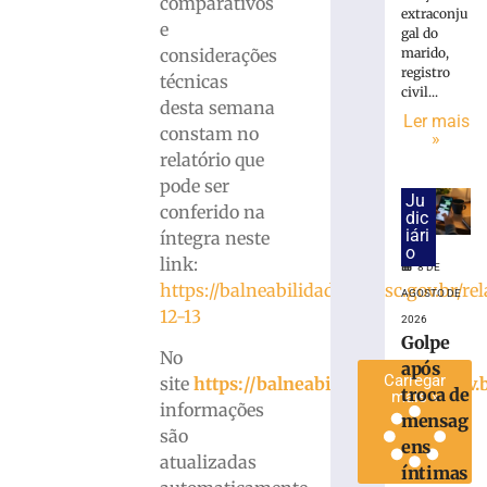
comparativos
extraconju
trabalhador
e
gal do
ferido
considerações
marido,
durante
registro
técnicas
montagem
civil...
desta semana
de
Ler mais
estrutura
constam no
»
em
relatório que
Brusque
pode ser
Ju
4
conferido na
dic
de
iári
íntegra neste
agosto
o
de
link:
8 DE
2026
https://balneabilidade.ima.sc.gov.br/
Ler
AGOSTO DE
12-13
mais
2026
Golpe
»
No
após
Carregar
site
https://balneabilidade.ima.sc.gov.
troca de
mais »
informações
mensag
são
ens
atualizadas
íntimas