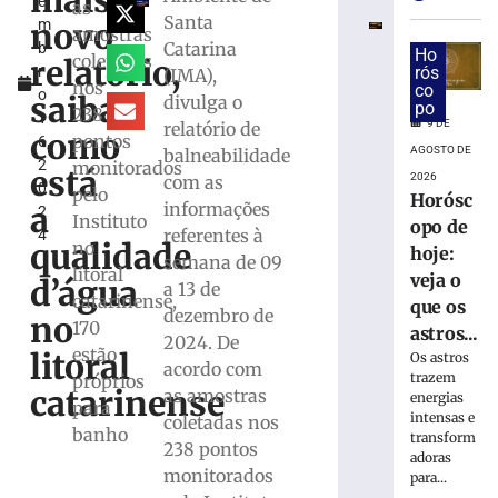
mais
e
Paulo
as
Santa
novo
m
confirma
amostras
Catarina
b
23
Ho
coletadas
relatório,
r
rós
(IMA),
casos
nos
co
o
de
saiba
divulga o
po
238
1
sarampo;
9 DE
relatório de
como
pontos
6,
16
AGOSTO DE
balneabilidade
2
monitorados
não
está
2026
com as
0
se
pelo
Horósc
informações
a
2
vacinaram
Instituto
opo de
referentes à
4
8
qualidade
no
hoje:
semana de 09
de
litoral
agosto
veja o
d’água
a 13 de
de
catarinense,
que os
2026
dezembro de
no
170
astros...
Ler
2024. De
estão
litoral
Os astros
mais
acordo com
trazem
próprios
»
catarinense
as amostras
energias
para
intensas e
coletadas nos
banho
transform
238 pontos
DIA
adoras
INTERNACI
monitorados
para...