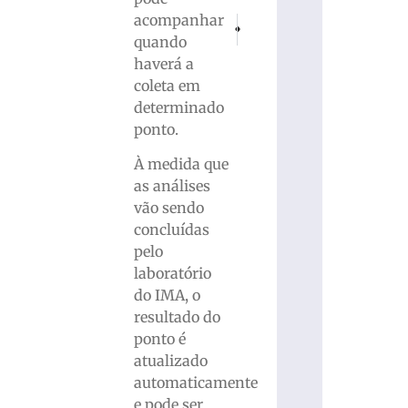
acompanhar
PRÓXIMO
ANTERIOR
Motorista fica ferido após automóvel a
Aeromédico do SAMU realiza m
quando
haverá a
coleta em
determinado
ponto.
À medida que
as análises
vão sendo
concluídas
pelo
laboratório
do IMA, o
resultado do
ponto é
atualizado
automaticamente
e pode ser