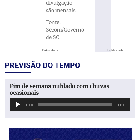
divulgação
são mensais.
Fonte:
Secom/Governo
de SC
Publicidade
Publicidade
PREVISÃO DO TEMPO
Fim de semana nublado com chuvas
ocasionais
Tocador
00:00
00:00
de
áudio