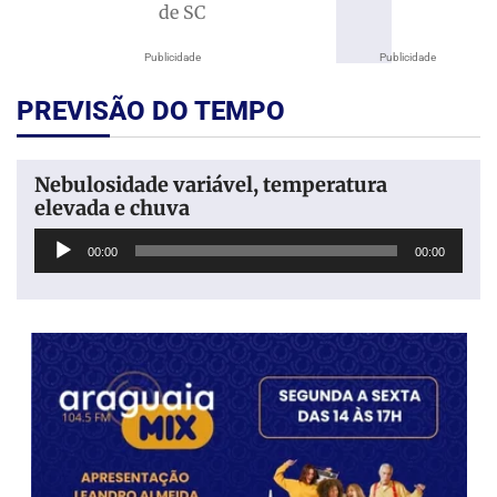
de SC
Publicidade
Publicidade
PREVISÃO DO TEMPO
Nebulosidade variável, temperatura
elevada e chuva
Tocador
00:00
00:00
de
áudio