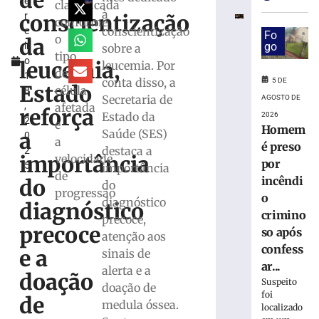
de
e
de
classificada
à
conscientização
r
saúde
conforme
conscientização
e
de
Fo
o
da
ir
go
sobre a
trabalhador
tipo
o
ferido
leucemia,
leucemia. Por
de
1
durante
conta disso, a
5 DE
Estado
célula
8
montagem
Secretaria de
AGOSTO DE
,
afetada
de
reforça
Estado da
2026
2
estrutura
e
Homem
Saúde (SES)
a
0
em
a
é preso
destaca a
2
Brusque
importância
velocidade
por
5
importância
4
de
incêndi
do
de
do
progressão
agosto
o
diagnóstico
de
diagnóstico
crimino
2026
precoce,
precoce
Ler
so após
atenção aos
mais
confess
e a
sinais de
»
ar...
alerta e a
doação
Suspeito
doação de
foi
de
Município
medula óssea.
localizado