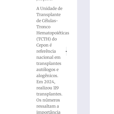
A Unidade de
Transplante
de Células-
Tronco
Hematopoiéticas
(TCTH) do
Cepon é
PRÓXIMO
ANTERIOR
referência
PM detém homem com rádio amador na c
Santa Catarina tem a menor t
nacional em
transplantes
autólogos e
alogênicos.
Em 2024,
realizou 119
transplantes.
Os números
ressaltam a
importância