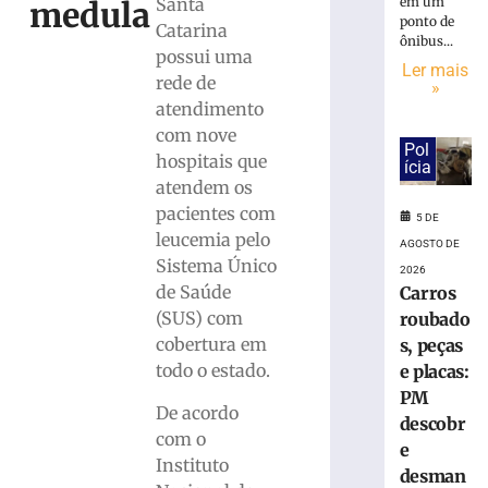
do
em um
Santa
medula
litoral
ponto de
Catarina
ônibus...
indenizará
possui uma
jovem
Ler mais
rede de
»
que
atendimento
perdeu
com nove
testículo
Pol
por
hospitais que
ícia
atraso
atendem os
no
pacientes com
5 DE
diagnóstico
leucemia pelo
AGOSTO DE
médico
Sistema Único
2026
4
de Saúde
Carros
de
agosto
(SUS) com
roubado
de
cobertura em
s, peças
2026
Ler
todo o estado.
e placas:
mais
PM
De acordo
»
descobr
com o
e
Instituto
desman
Casos