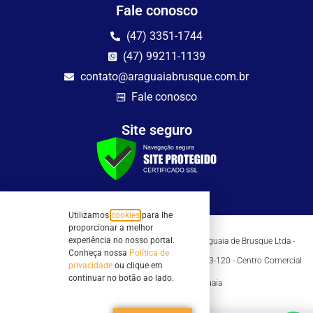
Fale conosco
(47) 3351-1744
(47) 99211-1139
contato@araguaiabrusque.com.br
Fale conosco
Site seguro
Utilizamos
cookies
para lhe
proporcionar a melhor
experiência no nosso portal.
Todos os direitos reservados - Sociedade Rádio Araguaia de Brusque Ltda -
CNPJ 82.983.230/0001-82
Conheça nossa
Política de
Mathilde Hoffmann, 66 - Centro II, Brusque, SC - 88353-120 - Centro Comercial
privacidade
ou clique em
Geschäftshaus - Sl 21/22
continuar no botão ao lado.
Copyright © 2026 | Rádio Araguaia