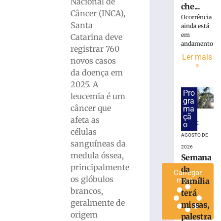
Nacional de
che...
de
Câncer (INCA),
Ocorrência
sarampo
Santa
ainda está
sobem
em
Catarina deve
para
andamento
registrar 760
16
Ler mais
em
novos casos
»
São
da doença em
Paulo
2025. A
Pro
4
leucemia é um
gra
de
câncer que
agosto
ma
de
çã
afeta as
2026
o
5 DE
células
Ler
AGOSTO DE
sanguíneas da
mais
2026
medula óssea,
Semana
»
principalmente
da
Carregar
os glóbulos
mais »
Família
brancos,
terá
geralmente de
missas,
origem
palestra