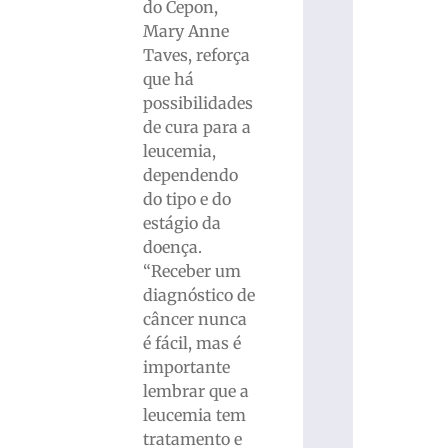
do Cepon,
Mary Anne
Taves, reforça
que há
possibilidades
de cura para a
leucemia,
dependendo
do tipo e do
estágio da
doença.
“Receber um
diagnóstico de
câncer nunca
é fácil, mas é
importante
lembrar que a
leucemia tem
tratamento e