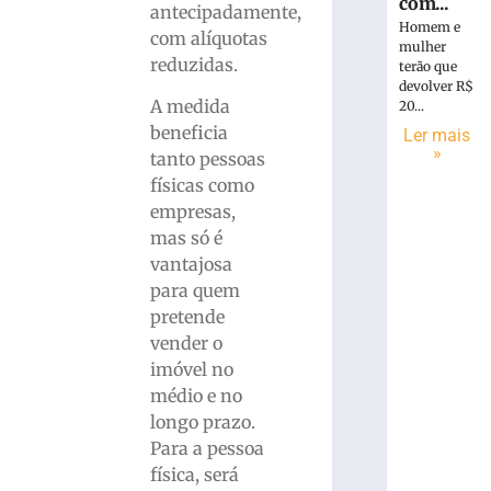
com...
antecipadamente,
Homem e
com alíquotas
mulher
reduzidas.
terão que
devolver R$
A medida
20...
beneficia
Ler mais
»
tanto pessoas
físicas como
empresas,
mas só é
vantajosa
para quem
pretende
vender o
imóvel no
médio e no
longo prazo.
Para a pessoa
física, será