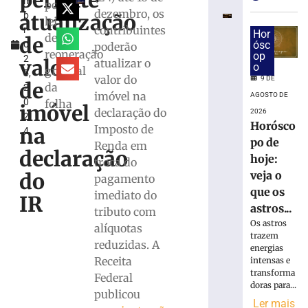
permite
m
superam
por
dezembro, os
atualização
b
depósitos
lei
contribuintes
r
em
Hor
de
de
o
ósc
poderão
R$
reoneração
op
2
7,15
valor
atualizar o
o
gradual
5,
bilhões
valor do
9 DE
de
da
2
em
imóvel na
AGOSTO DE
0
folha
julho
imóvel
declaração do
2026
2
8
Horósco
Imposto de
na
4
de
po de
agosto
Renda em
declaração
de
hoje:
troca do
2026
veja o
do
pagamento
Ler
que os
imediato do
mais
IR
astros...
tributo com
»
Os astros
alíquotas
trazem
reduzidas. A
energias
STJ
Receita
intensas e
inclui
transforma
Federal
honorários
doras para...
sucumbencia
publicou
Ler mais