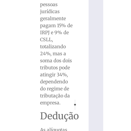
pessoas
jurídicas
geralmente
pagam 15% de
IRPJ e 9% de
CSLL,
totalizando
24%, mas a
soma dos dois
tributos pode
atingir 34%,
dependendo
do regime de
tributação da
empresa.
PRÓXIMO
ANTERIOR
Mega-Sena acumula e prêmio vai para 
Beneficiários do Bolsa Família
Dedução
As alíquotas