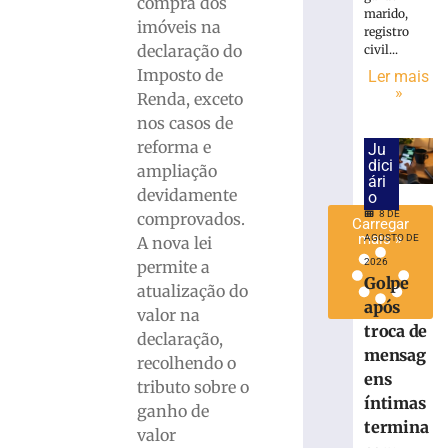
compra dos
marido,
a
imóveis na
registro
rodada
declaração do
civil...
8
Imposto de
Ler mais
de
»
agosto
Renda, exceto
de
nos casos de
2026
Ler
reforma e
Ju
dici
mais
ampliação
ári
»
devidamente
o
8 DE
comprovados.
Carregar
mais »
AGOSTO DE
A nova lei
2026
permite a
Golpe
atualização do
após
valor na
troca de
declaração,
mensag
recolhendo o
ens
tributo sobre o
íntimas
ganho de
termina
valor