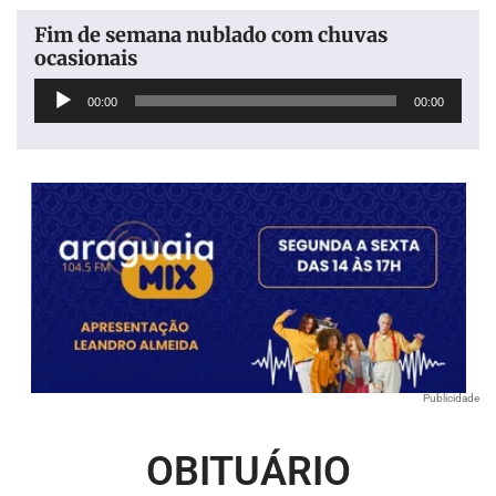
Fim de semana nublado com chuvas
ocasionais
Tocador
00:00
00:00
de
áudio
Publicidade
OBITUÁRIO