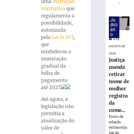
na
uma
instrução
»
base
normativa
que
do
regulamenta a
ISS
Ju
possibilidade,
dici
do
ári
autorizada
Simples
o
pela
Lei 14.973
,
8
8 DE
de
que
AGOSTO DE
agosto
estabeleceu a
de
2026
2026
reoneração
Justiça
Ler
gradual da
manda
mais
folha de
retirar
»
pagamento
nome de
até 2027.
mulher
75ª
registra
Até agora, a
Pronegócio:
da
legislação não
AmpeBr
como...
permitia a
projeta
Fruto de
expectativas
atualização do
relação
positivas
valor de
extraconju
para
gal do