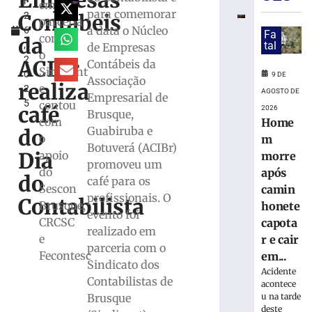
Empresas
l
funcionar
em
para comemorar
Contábeis
2
em
parceria
a data o Núcleo
6
celulares
Fa
com
da
,
tal
de Empresas
Android
o
2
antigos;
ACIBr
Contábeis da
Sindcont
0
veja
9 DE
Associação
realiza
e
2
como
AGOSTO DE
Empresarial de
5
contou
verificar
café
2026
Brusque,
com
Home
9
Guabiruba e
do
de
o
m
agosto
Botuverá (ACIBr)
Dia
apoio
morre
de
promoveu um
2026
do
após
do
café para os
Ler
Sescon
camin
profissionais. O
mais
Contabilista
Brusque,
honete
evento foi
»
CRCSC
capota
realizado em
e
r e cair
parceria com o
VÍDEO:
Fecontesc
em...
Sindicato dos
Guarda
Acidente
Contabilistas de
de
acontece
Trânsito
u na tarde
Brusque
deste