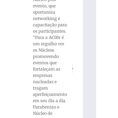
evento, que
oportuniza
networking e
capacitação para
os participantes.
“Para a ACIBr é
um orgulho ver
os Núcleos
promovendo
eventos que
PRÓXIMO
ANTERIOR
fortaleçam as
Motociclista e garupa ficam feridos
Brusque participa de work
empresas
nucleadas e
tragam
aperfeiçoamento
em seu dia a dia.
Parabenizo o
Núcleo de