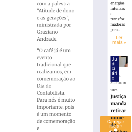
com a palestra
energias
de
intensas
“Atitude de dono
hoje:
e
veja
e as gerações”,
transfor
o
ministrada por
madoras
que
para...
Graziano
os
Ler
Andrade.
astros
mais »
reservam
“O café já é um
para
evento
Ju
domingo,
di
tradicional que
09/08
ci
realizamos, em
ári
9
8 DE
o
comemoração ao
de
agosto
AGOSTO DE
Dia do
de
2026
2026
Contabilista.
Justiça
Ler
Para nós é muito
manda
mais
importante, pois
retirar
»
é um momento
nome
de comemoração
Carregar
de
mais »
e
mulher