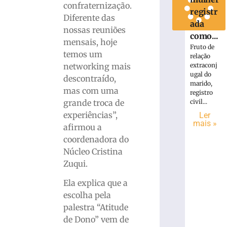
confraternização.
registr
Diferente das
ada
nossas reuniões
como...
mensais, hoje
Fruto de
temos um
relação
extraconj
networking mais
ugal do
descontraído,
marido,
mas com uma
registro
civil...
grande troca de
experiências”,
Ler
mais »
afirmou a
coordenadora do
Núcleo Cristina
Zuqui.
Ela explica que a
escolha pela
palestra “Atitude
de Dono” vem de