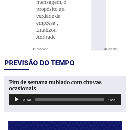
mensagem, o
propósito e a
verdade da
empresa”,
finalizou
Andrade.
Publicidade
Publicidade
PREVISÃO DO TEMPO
Fim de semana nublado com chuvas
ocasionais
Tocador
00:00
00:00
de
áudio