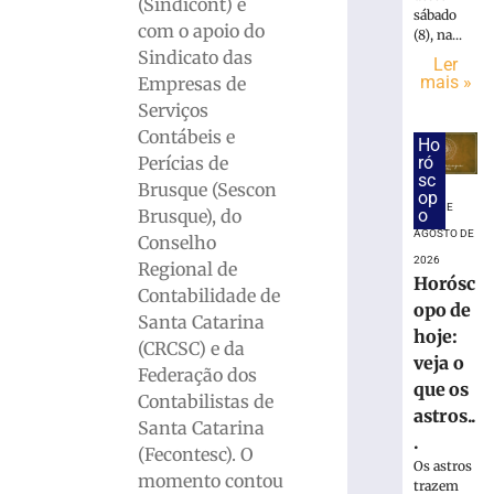
de
(Sindicont) e
sábado
Brusque
com o apoio do
(8), na...
vira
Sindicato das
Ler
tema
mais »
Empresas de
de
Serviços
aniversário
Contábeis e
e
Ho
reforça
ró
Perícias de
sc
proximidad
Brusque (Sescon
op
com
9 DE
o
Brusque), do
a
AGOSTO DE
Conselho
comunidad
2026
Regional de
Horósc
9
Contabilidade de
de
opo de
agosto
Santa Catarina
de
hoje:
(CRCSC) e da
2026
veja o
Ler
Federação dos
que os
mais
Contabilistas de
astros..
»
Santa Catarina
.
(Fecontesc). O
Os astros
momento contou
trazem
Horóscopo