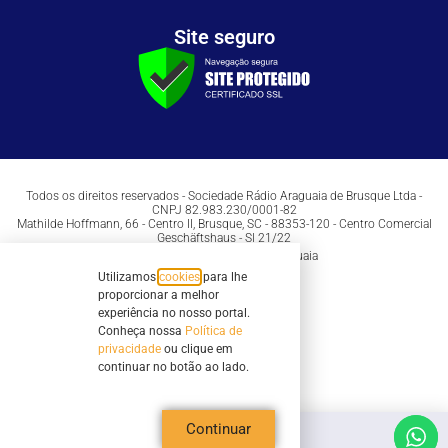
Site seguro
Todos os direitos reservados - Sociedade Rádio Araguaia de Brusque Ltda -
CNPJ 82.983.230/0001-82
Mathilde Hoffmann, 66 - Centro II, Brusque, SC - 88353-120 - Centro Comercial
Geschäftshaus - Sl 21/22
Copyright © 2026 | Rádio Araguaia
Utilizamos
cookies
para lhe
proporcionar a melhor
experiência no nosso portal.
Conheça nossa
Política de
privacidade
ou clique em
continuar no botão ao lado.
Continuar