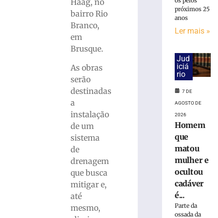
Avenida
os pelos
Haag, no
próximos 25
Arno
bairro Rio
anos
Carlos
Branco,
Gracher
Ler mais »
em
terá
Brusque.
interdição
Jud
nesta
iciá
As obras
sexta-
rio
serão
feira
destinadas
(7/8)
7 DE
a
AGOSTO DE
7
de
instalação
2026
agosto
Homem
de um
de
2026
que
sistema
Ler
matou
de
mais
mulher e
drenagem
»
ocultou
que busca
cadáver
mitigar e,
é...
ONG
até
Vida
Parte da
mesmo,
ossada da
promove