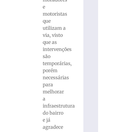
e
motoristas
que
utilizam a
via, visto
que as
intervenções
são
temporárias,
porém
necessárias
para
melhorar
a
infraestrutura
do bairro
e já
agradece