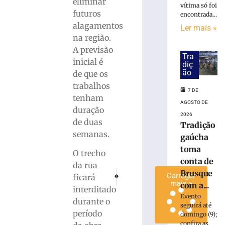
eliminar
vítima só foi
hambúrguer
futuros
encontrada...
beneficente
alagamentos
Ler mais »
para
na região.
ajudar
A previsão
animais
Tra
resgatados
inicial é
diç
em
ão
de que os
Brusque
trabalhos
7 DE
7
tenham
de
AGOSTO DE
duração
agosto
2026
de
de duas
Tradição
2026
semanas.
Ler
gaúcha
mais
toma
O trecho
»
conta de
da rua
Brusque
PRÓXIMO
ANTERIOR
Carregar
ficará
Havan leva atletas paralímpicos patrocinado
Em Brusque, teste do pezinho poderá
mais »
com a...
interditado
Evento
durante o
seguirá até
período
domingo (9);
confira as