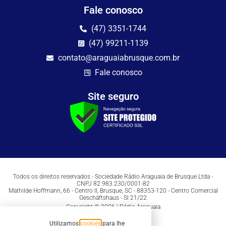
Fale conosco
(47) 3351-1744
(47) 99211-1139
contato@araguaiabrusque.com.br
Fale conosco
Site seguro
Todos os direitos reservados - Sociedade Rádio Araguaia de Brusque Ltda -
CNPJ 82.983.230/0001-82
Mathilde Hoffmann, 66 - Centro II, Brusque, SC - 88353-120 - Centro Comercial
Geschäftshaus - Sl 21/22
Copyright © 2026 | Rádio Araguaia
Utilizamos
cookies
para lhe