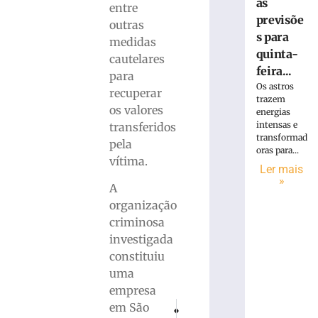
as
entre
previsõe
outras
s para
medidas
quinta-
cautelares
feira...
para
Os astros
recuperar
trazem
os valores
energias
intensas e
transferidos
transformad
pela
oras para...
vítima.
Ler mais
»
A
organização
criminosa
investigada
constituiu
uma
empresa
PRÓXIMO
ANTERIOR
em São
Mega-Sena acumula novamente e prêmio p
Chuvas intensas provocam alaga