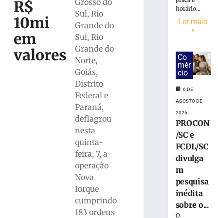
fica
Grosso do
R$
horário...
ferida
Sul, Rio
10mi
após
Ler mais
Grande do
»
carro
em
Sul, Rio
colidir
Grande do
valores
contra
Co
Norte,
poste
mér
em
Goiás,
cio
Gaspar
Distrito
6 DE
6
Federal e
de
AGOSTO DE
Paraná,
agosto
2026
de
deflagrou
PROCON
2026
nesta
Ler
/SC e
quinta-
mais
FCDL/SC
feira, 7, a
»
divulga
operação
m
Nova
pesquisa
Bombeiros
Iorque
inédita
capturam
cumprindo
sobre o...
jararacuçu
183 ordens
em
O