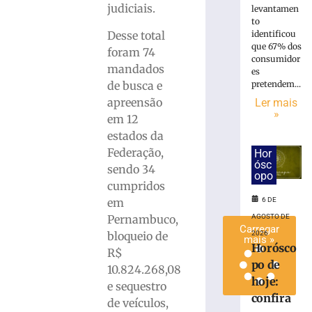
judiciais.
levantamen
pátio
to
de
Desse total
identificou
residência
que 67% dos
foram 74
no
consumidor
mandados
Bairro
es
Águas
de busca e
pretendem...
Claras
apreensão
Ler mais
»
6
em 12
de
estados da
agosto
de
Federação,
Hor
2026
ósc
sendo 34
Ler
opo
cumpridos
mais
em
6 DE
»
Pernambuco,
AGOSTO DE
Carregar
bloqueio de
2026
mais »
Horósco
R$
po de
10.824.268,08
hoje:
e sequestro
confira
de veículos,