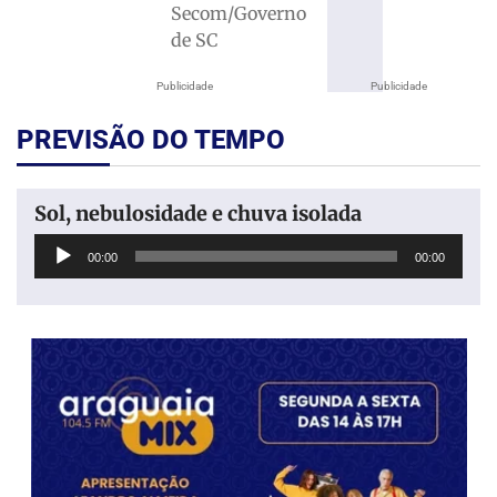
Secom/Governo
de SC
Publicidade
Publicidade
PREVISÃO DO TEMPO
Sol, nebulosidade e chuva isolada
Tocador
00:00
00:00
de
áudio