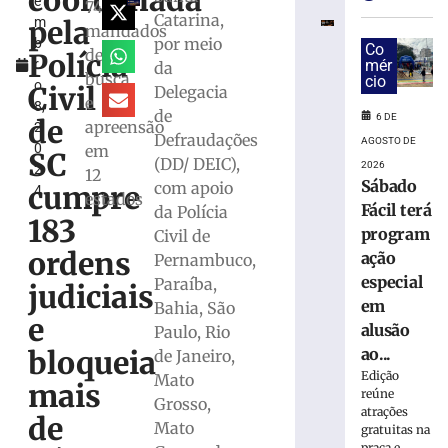
coordenada
e
por
74
Catarina,
pela
m
tráfico
mandados
por meio
b
após
Co
de
Polícia
r
mér
da
PM
busca
cio
o
atender
Civil
Delegacia
e
8,
ocorrência
de
6 DE
de
apreensão
2
de
Defraudações
AGOSTO DE
0
em
violência
SC
(DD/ DEIC),
2026
2
doméstica
12
Sábado
com apoio
cumpre
4
em
estados
Fácil terá
da Polícia
Itajaí
183
program
Civil de
6
ordens
de
ação
Pernambuco,
agosto
especial
Paraíba,
de
judiciais
2026
em
Bahia, São
e
Ler
alusão
Paulo, Rio
mais
ao...
bloqueia
de Janeiro,
»
Edição
Mato
mais
reúne
Grosso,
atrações
de
Motorista
Mato
gratuitas na
praça e