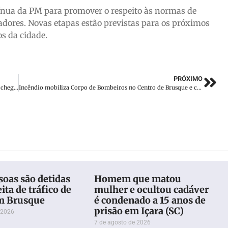
tínua da PM para promover o respeito às normas de
adores. Novas etapas estão previstas para os próximos
s da cidade.
PRÓXIMO
Número de mortos em acidente na BR-116 em Teófilo Otoni chega a 41
Incêndio mobiliza Corpo de Bombeiros no Centro de Brusque e consome 8 mil litros de água
oas são detidas
Homem que matou
ita de tráfico de
mulher e ocultou cadáver
m Brusque
é condenado a 15 anos de
prisão em Içara (SC)
 2026
7 de agosto de 2026