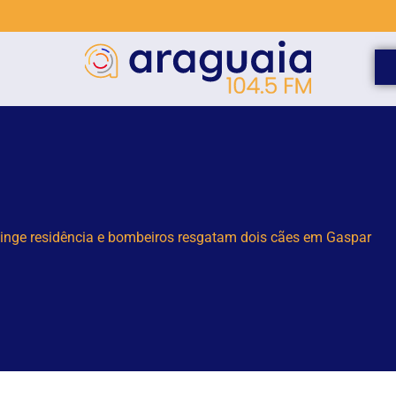
as são detidas por suspeita de tráfico de drogas em Brusque