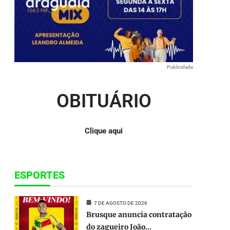
para
baixo
para
aumentar
ou
diminuir
o
Publicidade
volume.
OBITUÁRIO
Clique aqui
ESPORTES
7 DE AGOSTO DE 2026
Brusque anuncia contratação
do zagueiro João...