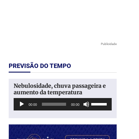
Publicidade
PREVISÃO DO TEMPO
Nebulosidade, chuva passageira e
aumento da temperatura
Tocador
Use
00:00
00:00
de
as
áudio
setas
para
cima
ou