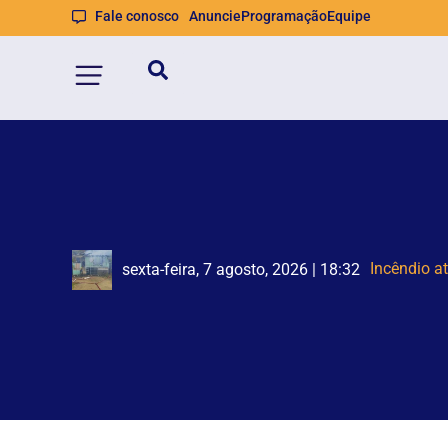
Fale conosco
Anuncie
Programação
Equipe
Brusqu
Duas pesso
sexta-feira, 7 agosto, 2026 | 18:32
sexta-feira, 7 agosto, 2026 | 18:19