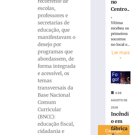
recorrente de
no
Grande
escolas,
Centro..
do
professores e
.
Sul
secretarias de
Vítima
terá
recebeu os
educação, que
chuva
primeiros
intensa
manifestavam o
socorros
e
desejo por
no local e...
ventos
programas que
Ler mais
de
»
abordassem, de
até
forma integrada
100
e acessível, os
km/h
Fo
go!
temas
6
de
transversais da
agosto
6 DE
Base Nacional
de
2026
AGOSTO DE
Comum
Ler
2026
Curricular
Incêndi
mais
(BNCC):
o em
»
educação fiscal,
fábrica
cidadania e
Carregar