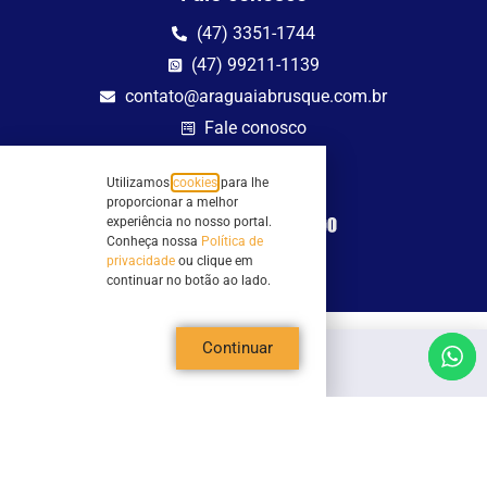
(47) 3351-1744
(47) 99211-1139
contato@araguaiabrusque.com.br
Fale conosco
Site seguro
Utilizamos
cookies
para lhe
proporcionar a melhor
experiência no nosso portal.
Conheça nossa
Política de
privacidade
ou clique em
continuar no botão ao lado.
Continuar
Todos os direitos reservados - Sociedade Rádio Araguaia de Brusque Ltda -
CNPJ 82.983.230/0001-82
Mathilde Hoffmann, 66 - Centro II, Brusque, SC - 88353-120 - Centro Comercial
Geschäftshaus - Sl 21/22
Copyright © 2026 | Rádio Araguaia