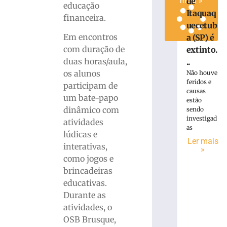
de
mais »
educação
Itaquaq
financeira.
uecetub
Em encontros
a (SP) é
com duração de
extinto.
duas horas/aula,
..
os alunos
Não houve
feridos e
participam de
causas
um bate-papo
estão
dinâmico com
sendo
investigad
atividades
as
lúdicas e
Ler mais
interativas,
»
como jogos e
brincadeiras
educativas.
Durante as
atividades, o
OSB Brusque,