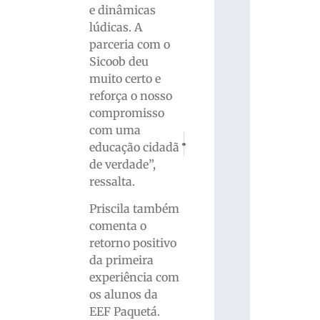
e dinâmicas
lúdicas. A
parceria com o
Sicoob deu
muito certo e
reforça o nosso
compromisso
com uma
PRÓXIMO
ANTERIOR
educação cidadã
Em busca do título da Recopa Catarinens
Motociclista sofre queda e é 
de verdade”,
ressalta.
Priscila também
comenta o
retorno positivo
da primeira
experiência com
os alunos da
EEF Paquetá.