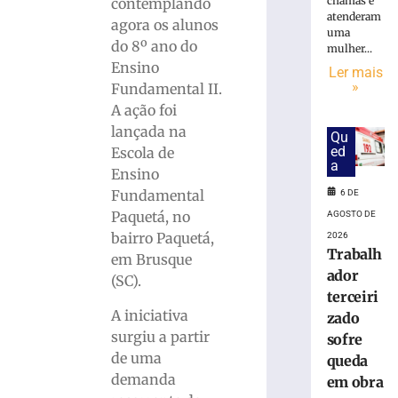
Karl
chamas e
contemplando
atenderam
Theichmann
agora os alunos
uma
aproxima
do 8º ano do
mulher...
estudantes
Ensino
Ler mais
da
»
Fundamental II.
história
A ação foi
e
do
lançada na
Qu
patrimônio
ed
Escola de
a
cultural
Ensino
de
Fundamental
6 DE
Brusque
Paquetá, no
AGOSTO DE
6
bairro Paquetá,
2026
de
Trabalh
agosto
em Brusque
de
ador
(SC).
2026
terceiri
Ler
A iniciativa
zado
mais
surgiu a partir
sofre
»
de uma
queda
demanda
em obra
Rio