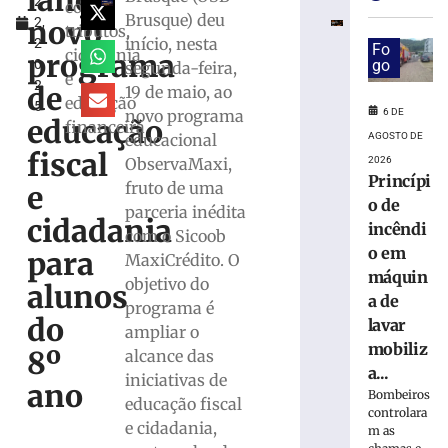
lança
2
especial
como
Brusque) deu
novo
2,
para
tributos,
início, nesta
2
celebrar
Fo
cidadania
programa
0
go
segunda-feira,
seus
e
2
61
de
19 de maio, ao
educação
5
anos
6 DE
novo programa
educação
financeira
de
AGOSTO DE
educacional
história
fiscal
2026
ObservaMaxi,
6
Princípi
fruto de uma
e
de
o de
agosto
parceria inédita
cidadania
de
incêndi
com o Sicoob
2026
o em
para
MaxiCrédito. O
Ler
máquin
objetivo do
mais
alunos
a de
programa é
»
do
lavar
ampliar o
mobiliz
8º
alcance das
Visita
a...
iniciativas de
mediada
ano
Bombeiros
educação fiscal
com
controlara
escultor
e cidadania,
m as